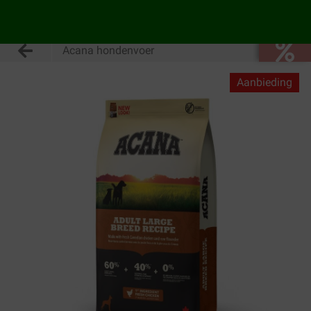
Acana hondenvoer
Aanbieding