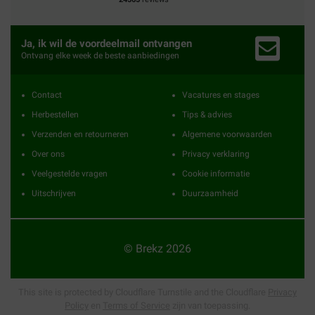
Ja, ik wil de voordeelmail ontvangen
Ontvang elke week de beste aanbiedingen
Contact
Vacatures en stages
Herbestellen
Tips & advies
Verzenden en retourneren
Algemene voorwaarden
Over ons
Privacy verklaring
Veelgestelde vragen
Cookie informatie
Uitschrijven
Duurzaamheid
© Brekz 2026
This site is protected by Cloudflare Turnstile and the Cloudflare
Privacy
Policy
en
Terms of Service
zijn van toepassing.