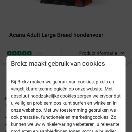
Acana Adult Large Breed hondenvoer
Productinformatie
(
64
)
Brekz maakt gebruik van cookies
1-3 werkdagen levertijd, tenzij anders aangegeven
Bij Brekz maken we gebruik van cookies, pixels en
vergelijkbare technologieën op onze website. Met
absoluut noodzakelijke cookies zorgen we ervoor dat
Acana Adult Large Breed hondenvoer
is compleet
u veilig en probleemloos kunt surfen en winkelen in
droogvoer voor volwassen honden van grote rassen.
onze webshop. Met uw toestemming gebruiken we
ook prestatie-, functionele en marketingcookies. Zo
Helpt de gewrichten te ondersteunen
kunnen we uw winkelervaring verbeteren, u relevante
Bevordert een optimaal gezond gewicht
producten en aanbiedingen tonen voor uw huisdier
Vol vitaminen en mineralen