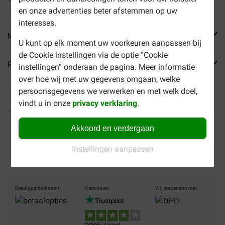
en onze advertenties beter afstemmen op uw
interesses.
Meer informatie
U kunt op elk moment uw voorkeuren aanpassen bij
de Cookie instellingen via de optie “Cookie
Reviews
instellingen” onderaan de pagina. Meer informatie
over hoe wij met uw gegevens omgaan, welke
persoonsgegevens we verwerken en met welk doel,
vindt u in onze
privacy verklaring
.
Tot 40% goedkoper
Veilig betalen
Akkoord en verdergaan
Gratis bezorging vanaf €
Instellingen aanpassen
49
Betalingsmethoden
Vertrouwd
Wij verzenden met
24565
reviews