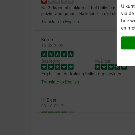
U kunt
Na 3 dagen al stukken uit het balletje gebeten do
plezier aan gehad . Balletjes zijn niet sterk of ha
via de
hoe w
Translate to English
en met
Kollee
15-02-2023
Bezorging:
Kwaliteit:
Erg blij met de training ballen erg stevig ook
Translate to English
H. Biest
03-10-2017
de honden zijn er zeer blij mee
Translate to English