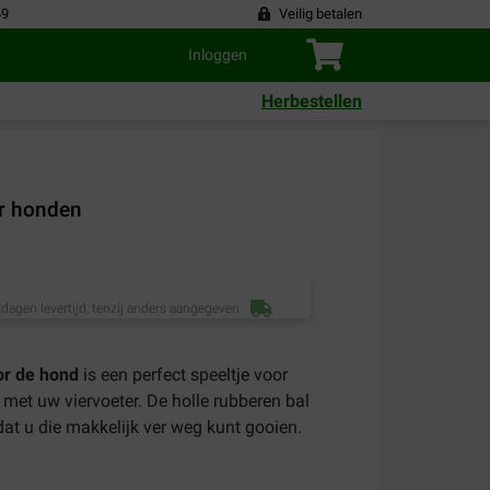
49
Veilig betalen
Inloggen
Herbestellen
r honden
dagen levertijd, tenzij anders aangegeven
or de hond
is een perfect speeltje voor
 met uw viervoeter. De holle rubberen bal
at u die makkelijk ver weg kunt gooien.