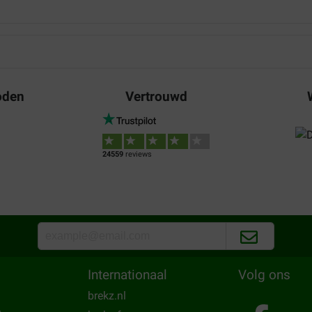
Heike
03-04-2025
Gut zu werfen
oden
Vertrouwd
Translate to English
Kim Vanessa
30-07-2023
24559
reviews
, ist ansonsten aber genau so
Wunderbar
Translate to English
Internationaal
Volg ons
brekz.nl