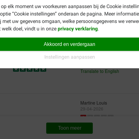
 op elk moment uw voorkeuren aanpassen bij de Cookie instelli
or onze bouvier. Niet veel
Mila onze border collie speelt 
rd genoeg.
stevig uit
 optie “Cookie instellingen” onderaan de pagina. Meer informatie
ij met uw gegevens omgaan, welke persoonsgegevens we verwe
Translate to English
 welk doel, vindt u in onze
privacy verklaring
.
Rudi HANSEN
Akkoord en verdergaan
11-07-2018
Instellingen aanpassen
Waar voor uw geld:
Goed product maar de trouw k
Translate to English
Martine Louis
29-04-2026
La corde l'attache de la poign
Toon meer