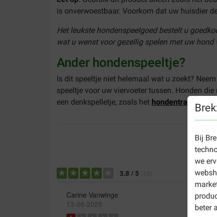
is onverwoestbaar. Voorkom dat uw huisdier dele
Het leukste hondenspeelgoed bestelt u goedkoo
wat u wenst voor gezellig spelen met uw hond w
Ander hondenspeeltje?
Is dit speeltje niet helemaal wat u zoekt? Neem
speeltje voor uw viervoeter tussen. Honden die
een denkspelletje, zoals het
hondentrainingsspe
Brek
Bij Br
techno
we erv
websho
3.8
/
5
(
13
)
market
Carine Vanwinge
produc
13-06-2025
beter 