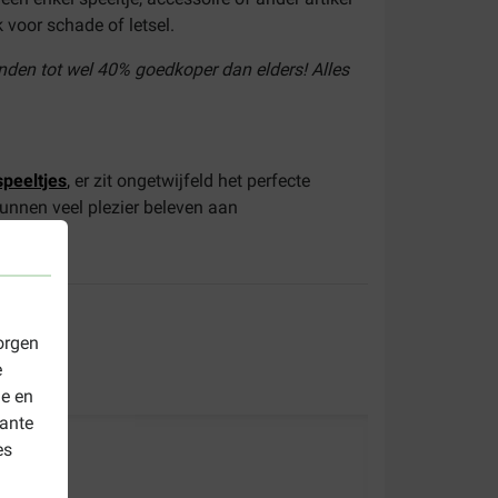
 voor schade of letsel.
nden tot wel 40% goedkoper dan elders! Alles
peeltjes
,
er zit ongetwijfeld het perfecte
unnen veel plezier beleven aan
orgen
e
le en
vante
es