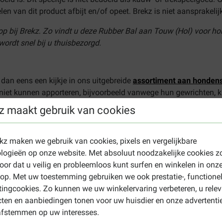
n van dit product afbijt en/of opeet. Brekz is niet aansprakelijk
p bij Brekz. Zo vindt u deze Rubber Bal aan Touw (Hol) voor ho
ordt snel bij u thuisbezorgd.
 dan eens een kijkje in ons uitgebreide
assortiment aan hondens
 niet kunnen apporteren, bijvoorbeeld vanwege hun gewrichten, k
l Dog Activity Flip Board
.
z maakt gebruik van cookies
ekz maken we gebruik van cookies, pixels en vergelijkbare
logieën op onze website. Met absoluut noodzakelijke cookies z
oor dat u veilig en probleemloos kunt surfen en winkelen in onz
p. Met uw toestemming gebruiken we ook prestatie-, functione
ingcookies. Zo kunnen we uw winkelervaring verbeteren, u rele
monique pensaert
ten en aanbiedingen tonen voor uw huisdier en onze advertenti
25-07-2024
afstemmen op uw interesses.