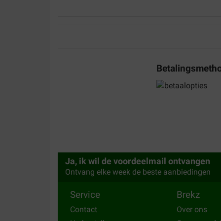
Kunde
15-04-2025
En god ting til træning med min schæferhund.
Betalingsmeth
Translate to English
Julia
22-12-2024
Der Ball entspricht farblich nicht genau dem Bild
wie er sein sollte.
Translate to English
Ja, ik wil de voordeelmail ontvangen
Ontvang elke week de beste aanbiedingen
Service
Brekz
Contact
Over ons