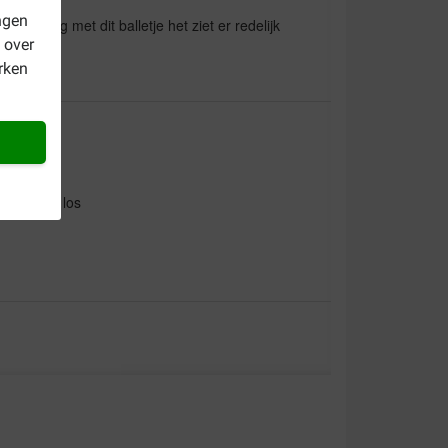
ngen
heel graag met dit balletje het ziet er redelijk
 over
rken
omt snel los
ée s'est détachée tout de suite