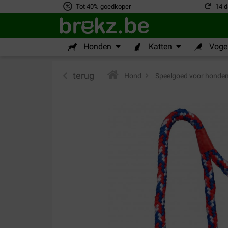
Tot 40% goedkoper
14 d
Honden
Katten
Vogel
terug
Hond
>
Speelgoed voor honde