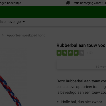
agen bedenktijd
Gratis bezorging vanaf € 
s en overige
n
>
Apporteer speelgoed hond
Rubberbal aan touw voo
(
13
)
1-3 werk
Deze
Rubberbal aan touw vo
een actieve apporteer training
is bevestigd aan een touw zod
Holle bal, dus niet zwaar