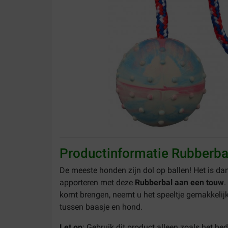
Productinformatie Rubberba
De meeste honden zijn dol op ballen! Het is d
apporteren met deze
Rubberbal aan een touw
.
komt brengen, neemt u het speeltje gemakkelijk 
tussen baasje en hond.
Let op
: Gebruik dit product alleen zoals het bed