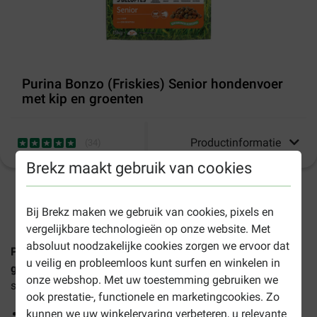
Purina Bonzo (Friskies) Senior hondenvoer
met kip en groenten
Productinformatie
(
34
)
Brekz maakt gebruik van cookies
1-3 werkdagen levertijd, tenzij anders aangegeven
Bij Brekz maken we gebruik van cookies, pixels en
vergelijkbare technologieën op onze website. Met
absoluut noodzakelijke cookies zorgen we ervoor dat
Purina Bonzo (Friskies) Senior hondenvoer met kip en
u veilig en probleemloos kunt surfen en winkelen in
groenten
is een volledige, uitgebalanceerde voeding,
onze webshop. Met uw toestemming gebruiken we
speciaal ontwikkeld voor honden ouder dan 7 jaar.
ook prestatie-, functionele en marketingcookies. Zo
Met vitamine A, B, D & E
kunnen we uw winkelervaring verbeteren, u relevante