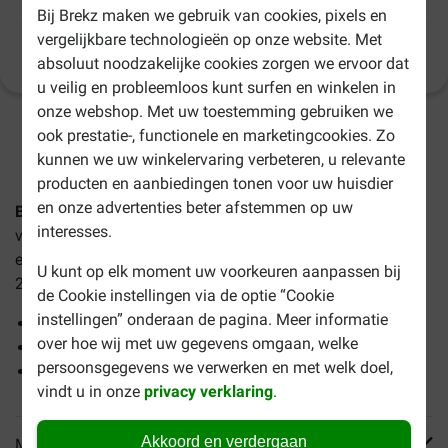
Bij Brekz maken we gebruik van cookies, pixels en
vergelijkbare technologieën op onze website. Met
Productinformatie
(
18
)
absoluut noodzakelijke cookies zorgen we ervoor dat
u veilig en probleemloos kunt surfen en winkelen in
onze webshop. Met uw toestemming gebruiken we
ook prestatie-, functionele en marketingcookies. Zo
1-3 werkdagen levertijd, tenzij anders aangegeven
kunnen we uw winkelervaring verbeteren, u relevante
producten en aanbiedingen tonen voor uw huisdier
en onze advertenties beter afstemmen op uw
Bosch Active hondenvoer
is een volledige hondenvoeding
interesses.
voor volwassen honden met een verhoogde
energiebehoefte (waakhonden, sporthonden). Het bevat
U kunt op elk moment uw voorkeuren aanpassen bij
25% vers gevogelte en is tarwevrij. Het voer draagt bij aan:
de Cookie instellingen via de optie “Cookie
instellingen” onderaan de pagina. Meer informatie
een goede conditie
over hoe wij met uw gegevens omgaan, welke
een gezonde darmflora
persoonsgegevens we verwerken en met welk doel,
een gezond immuunsysteem
vindt u in onze
privacy verklaring
.
Akkoord en verdergaan
Meer informatie