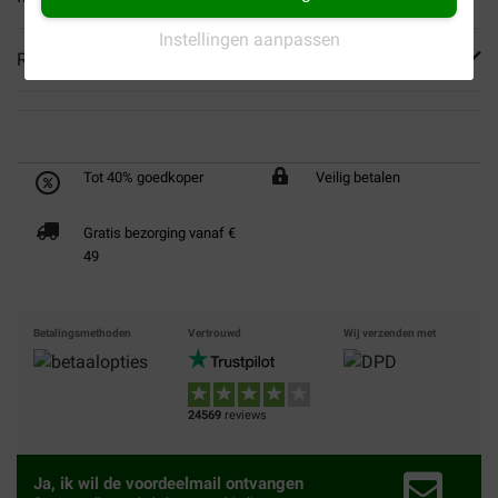
Instellingen aanpassen
Reviews
Tot 40% goedkoper
Veilig betalen
Gratis bezorging vanaf €
49
Betalingsmethoden
Vertrouwd
Wij verzenden met
24569
reviews
Ja, ik wil de voordeelmail ontvangen