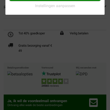
Instellingen aanpassen
Reviews
Tot 40% goedkoper
Veilig betalen
Gratis bezorging vanaf €
49
Betalingsmethoden
Vertrouwd
Wij verzenden met
24565
reviews
Ja, ik wil de voordeelmail ontvangen
Ontvang elke week de beste aanbiedingen