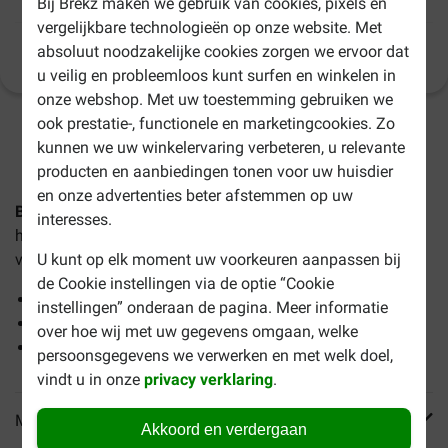
Bij Brekz maken we gebruik van cookies, pixels en
vergelijkbare technologieën op onze website. Met
absoluut noodzakelijke cookies zorgen we ervoor dat
Productinformatie
(
9
)
u veilig en probleemloos kunt surfen en winkelen in
onze webshop. Met uw toestemming gebruiken we
ook prestatie-, functionele en marketingcookies. Zo
1-3 werkdagen levertijd, tenzij anders aangegeven
kunnen we uw winkelervaring verbeteren, u relevante
producten en aanbiedingen tonen voor uw huisdier
en onze advertenties beter afstemmen op uw
Bosch Mini Junior hondenvoer
is een smakelijk
interesses.
hondenvoer voor pups van kleine rassen met een
volwassen gewicht van 15 kg.
U kunt op elk moment uw voorkeuren aanpassen bij
de Cookie instellingen via de optie “Cookie
Ondersteunt de darmflora
instellingen” onderaan de pagina. Meer informatie
Bevordert een goede weerstand
over hoe wij met uw gegevens omgaan, welke
Glutenvrij
persoonsgegevens we verwerken en met welk doel,
vindt u in onze
privacy verklaring
.
Meer informatie
Akkoord en verdergaan