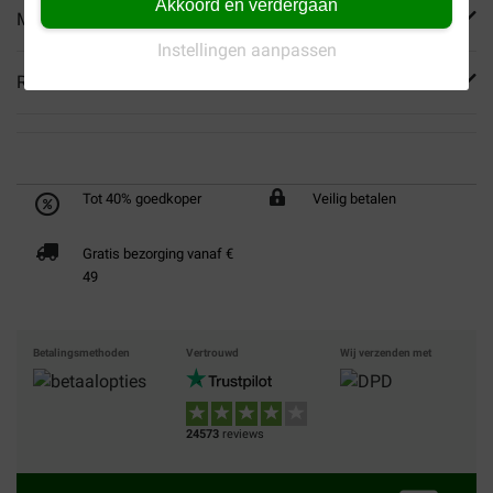
Akkoord en verdergaan
Meer informatie
Instellingen aanpassen
Reviews
Tot 40% goedkoper
Veilig betalen
Gratis bezorging vanaf €
49
Betalingsmethoden
Vertrouwd
Wij verzenden met
24573
reviews