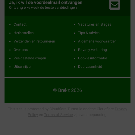
Ja, ik wil de voordeelmail ontvangen
Ontvang elke week de beste aanbiedingen
Contact
Vacatures en stages
Herbestellen
Tips & advies
Verzenden en retourneren
Algemene voorwaarden
Over ons
Privacy verklaring
Veelgestelde vragen
Cookie informatie
Uitschrijven
Duurzaamheid
© Brekz 2026
This site is protected by Cloudflare Turnstile and the Cloudflare
Privacy
Policy
en
Terms of Service
zijn van toepassing.