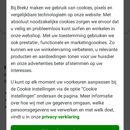
hondenvoer
Bij Brekz maken we gebruik van cookies, pixels en
vergelijkbare technologieën op onze website. Met
absoluut noodzakelijke cookies zorgen we ervoor dat
Productinformatie
(
16
)
u veilig en probleemloos kunt surfen en winkelen in
onze webshop. Met uw toestemming gebruiken we
ook prestatie-, functionele en marketingcookies. Zo
2-4 werkdagen levertijd, tenzij anders aangegeven
kunnen we uw winkelervaring verbeteren, u relevante
producten en aanbiedingen tonen voor uw huisdier
en onze advertenties beter afstemmen op uw
Bosch Senior Maxi met gevogelte en rijst hondenvoer
is
interesses.
een complete hondenvoeding en is geschikt voor oudere
honden van grote rassen (>30 kg) van 7 jaar en ouder.
U kunt op elk moment uw voorkeuren aanpassen bij
de Cookie instellingen via de optie “Cookie
Hoog gehalte vitaminen en sporenelementen
instellingen” onderaan de pagina. Meer informatie
Tarwevrij
over hoe wij met uw gegevens omgaan, welke
Essentiële vetzuren voor vitaliteit, soepele huid en
persoonsgegevens we verwerken en met welk doel,
glanzende vacht
vindt u in onze
privacy verklaring
.