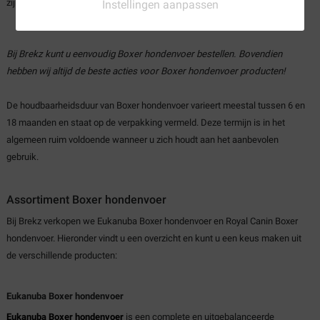
zijn eten!
Instellingen aanpassen
Bij Brekz kunt u eenvoudig Boxer hondenvoer bestellen. Bovendien
hebben wij altijd de beste acties voor Boxer hondenvoer producten!
De houdbaarheidsduur van Boxer hondenvoer varieert meestal tussen 6 en
18 maanden en staat op de verpakking vermeld. Deze termijn is in het
algemeen ruim voldoende wanneer u zich houdt aan het aanbevolen
gebruik.
Assortiment Boxer hondenvoer
Bij Brekz verkopen we Eukanuba Boxer hondenvoer en Royal Canin Boxer
hondenvoer. Hieronder vindt u een overzicht en kunt u een keus maken uit
de verschillende producten:
Eukanuba Boxer hondenvoer
Eukanuba Boxer hondenvoer
is een complete en uitgebalanceerde