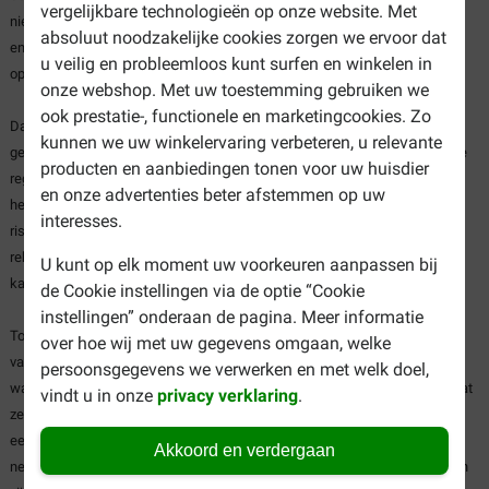
vergelijkbare technologieën op onze website. Met
niet hoog genoeg. Speciaal aangepast Boxer hondenvoer bevat de juiste
absoluut noodzakelijke cookies zorgen we ervoor dat
energiewaarde en zorgvuldig gekozen ingrediënten waardoor het voer
u veilig en probleemloos kunt surfen en winkelen in
optimaal is afgestemd op de specifieke eigenschappen van dit ras.
onze webshop. Met uw toestemming gebruiken we
ook prestatie-, functionele en marketingcookies. Zo
Daarnaast lopen Boxers door hun actieve karakter een verhoogd risico op
kunnen we uw winkelervaring verbeteren, u relevante
gewrichtsproblemen en op hart- en vaataandoeningen. Een aandoening die
producten en aanbiedingen tonen voor uw huisdier
regelmatig voorkomt bij Boxers is dat de kwaliteit van de pompfunctie van
en onze advertenties beter afstemmen op uw
het hart vermindert. Hierdoor verslechtert de bloedsomloop, wat
interesses.
risico's oplevert voor de gezondheid van dit ras. Boxer hondenvoer houdt
rekening met de specifieke eigenschappen van de Boxer en verlaagt de
U kunt op elk moment uw voorkeuren aanpassen bij
kans op hartziekten.
de Cookie instellingen via de optie “Cookie
instellingen” onderaan de pagina. Meer informatie
Tot slot is Boxer hondenvoer speciaal afgestemd op de kaken en het gebit
over hoe wij met uw gegevens omgaan, welke
van Boxers. Boxers kunnen moeite hebben om hun voeding op te pakken,
persoonsgegevens we verwerken en met welk doel,
waardoor ze minder genieten van hun maaltijd. Daarnaast komt het voor dat
vindt u in onze
privacy verklaring
.
ze hun eten doorslikken zonder goed te kauwen. Boxer hondenvoer heeft
een speciaal ontwikkelde brokvorm die gemakkelijker te eten is. Hierdoor
Akkoord en verdergaan
neemt uw Boxer de voedingsstoffen beter op en zal hij heerlijk smullen van