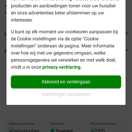
Zeer geschikt als beloningssnack
producten en aanbiedingen tonen voor uw huisdier
Snoepjes elk ongeveer 1 cm
en onze advertenties beter afstemmen op uw
interesses.
U kunt op elk moment uw voorkeuren aanpassen bij
Meer informatie
de Cookie instellingen via de optie “Cookie
instellingen” onderaan de pagina. Meer informatie
Reviews
over hoe wij met uw gegevens omgaan, welke
persoonsgegevens we verwerken en met welk doel,
vindt u in onze
privacy verklaring
.
Akkoord en verdergaan
Tot 40% goedkoper
Veilig betalen
Instellingen aanpassen
Gratis bezorging vanaf €
49
Betalingsmethoden
Vertrouwd
Wij verzenden met