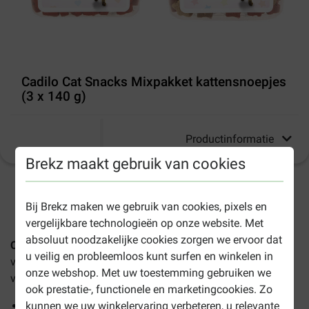
Cadilo Cat Snacks Mixpakket kattensnoepjes
(3 x 140 g)
Productinformatie
Brekz maakt gebruik van cookies
1-3 werkdagen levertijd, tenzij anders aangegeven
Bij Brekz maken we gebruik van cookies, pixels en
vergelijkbare technologieën op onze website. Met
absoluut noodzakelijke cookies zorgen we ervoor dat
Cadilo Cat Snacks Mixpakket
is een heerlijke mix van
u veilig en probleemloos kunt surfen en winkelen in
verschillende kattensnoepjes. Deze mix is een combinatie
onze webshop. Met uw toestemming gebruiken we
van Visjes, Starz en Happy Hearts.
ook prestatie-, functionele en marketingcookies. Zo
Perfect om te variëren in smaak en vorm
kunnen we uw winkelervaring verbeteren, u relevante