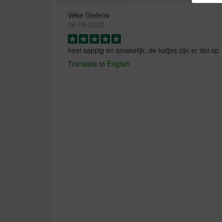
Véke Gielens
26-08-2025
heel sappig en smakelijk, de katjes zijn er dol op
Translate to English