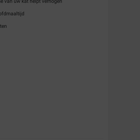
e van uw kat helpt verhogen
oofdmaaltijd
tten