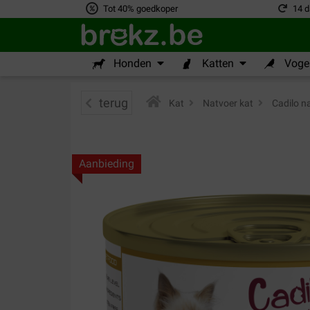
Tot 40% goedkoper
14 d
Honden
Katten
Vogel
terug
Kat
>
Natvoer kat
>
Cadilo na
Aanbieding