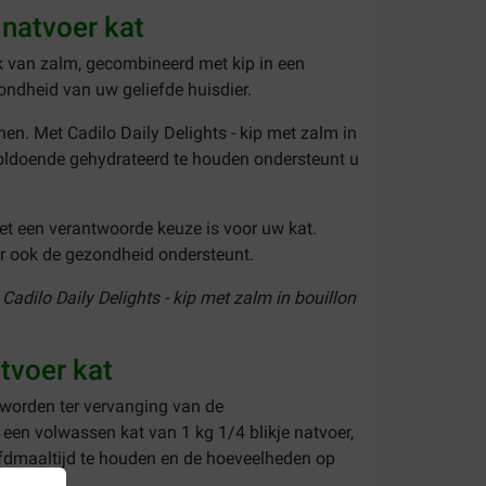
 natvoer kat
k van zalm, gecombineerd met kip in een
zondheid van uw geliefde huisdier.
en. Met Cadilo Daily Delights - kip met zalm in
voldoende gehydrateerd te houden ondersteunt u
het een verantwoorde keuze is voor uw kat.
aar ook de gezondheid ondersteunt.
l
Cadilo Daily Delights - kip met zalm in bouillon
atvoer kat
 worden ter vervanging van de
een volwassen kat van 1 kg 1/4 blikje natvoer,
oofdmaaltijd te houden en de hoeveelheden op