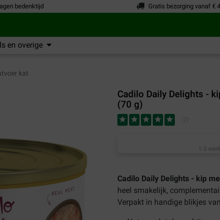
agen bedenktijd
Gratis bezorging vanaf € 
s en overige
tvoer kat
Cadilo Daily Delights - k
(70 g)
(
2
)
1-3 werk
Cadilo Daily Delights - kip me
heel smakelijk, complementai
Verpakt in handige blikjes v