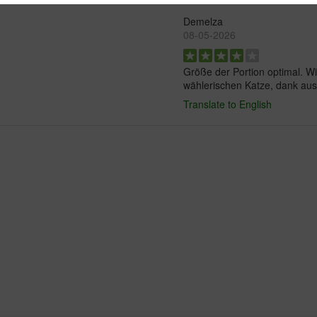
Demelza
08-05-2026
Größe der Portion optimal. 
wählerischen Katze, dank ausr
Translate to English