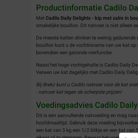
Productinformatie Cadilo Dail
Met
Cadilo Daily Delights - kip met zalm in bou
smakelijke bouillon. Dit natvoer is niet alleen 
De meeste katten drinken te weinig gedurende d
bouillon kunt u de vochtinname van uw kat op 
bovendien een gezonde nierfunctie.
Naast het hoge vochtgehalte is Cadilo Daily De
Verwen uw kat dagelijks met Cadilo Daily Deligh
Bij Brekz kunt u Cadilo natvoer voor de kat sne
- natvoer kat
tegen de scherpste prijzen!
Voedingsadvies Cadilo Daily 
Dit is een aanvullende natvoeding en mag naas
hoofdmaaltijd. Gebruik deze voeding bijvoorbee
een kat van 3 kg een 1/2 blikje en een kat van
elkaar af te stemmen. Bewaar het voer na open