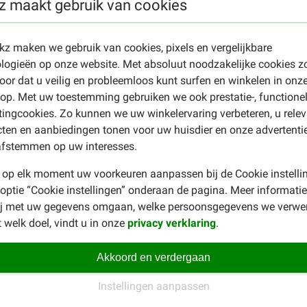
z maakt gebruik van cookies
 De houdbaarheidsdatum staat op de verpakking vermeld en is ov
ekz maken we gebruik van cookies, pixels en vergelijkbare
logieën op onze website. Met absoluut noodzakelijke cookies z
elights - kip met zalm in bouillon
oor dat u veilig en probleemloos kunt surfen en winkelen in onz
p. Met uw toestemming gebruiken we ook prestatie-, functione
alm 4%, rijst 1,3%
ingcookies. Zo kunnen we uw winkelervaring verbeteren, u rele
 vet 0.5%, Ruwe As 1%, Ruwe celstof 0.1%, Vocht 86%. Metabolis
ten en aanbiedingen tonen voor uw huisdier en onze advertenti
afstemmen op uw interesses.
 op elk moment uw voorkeuren aanpassen bij de Cookie instelli
 bouillon - natvoer kat aanvullen met een complete droogvoeding?
 optie “Cookie instellingen” onderaan de pagina. Meer informatie
at kattenvoer
vindt u het complete aanbod natvoer voor de kat.
ij met uw gegevens omgaan, welke persoonsgegevens we verwe
 welk doel, vindt u in onze
privacy verklaring
.
Akkoord en verdergaan
Instellingen aanpassen