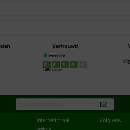
oden
Vertrouwd
24559
reviews
Internationaal
Volg ons
brekz.nl