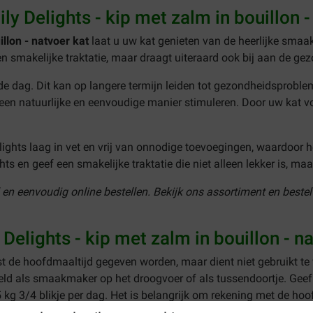
y Delights - kip met zalm in bouillon -
illon - natvoer kat
laat u uw kat genieten van de heerlijke smaa
een smakelijke traktatie, maar draagt uiteraard ook bij aan de ge
e dag. Dit kan op langere termijn leiden tot gezondheidsproblem
een natuurlijke en eenvoudige manier stimuleren. Door uw kat 
lights laag in vet en vrij van onnodige toevoegingen, waardoor 
ts en geef een smakelijke traktatie die niet alleen lekker is, m
l en eenvoudig online bestellen. Bekijk ons assortiment en beste
Delights - kip met zalm in bouillon - n
t de hoofdmaaltijd gegeven worden, maar dient niet gebruikt te
ld als smaakmaker op het droogvoer of als tussendoortje. Geef 
 5 kg 3/4 blikje per dag. Het is belangrijk om rekening met de h
ing afgedekt in de koelkast en serveer binnen 1 dag opnieuw.