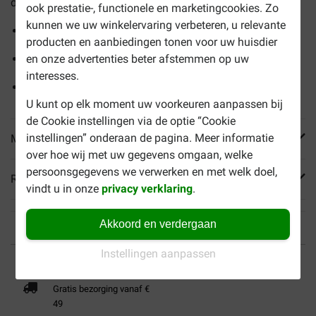
darmen.
ook prestatie-, functionele en marketingcookies. Zo
kunnen we uw winkelervaring verbeteren, u relevante
Verlaagd vetgehalte
producten en aanbiedingen tonen voor uw huisdier
Rijk aan omega-3 vetzuren en vezels
en onze advertenties beter afstemmen op uw
interesses.
Bevat licht verteerbare ingrediënten
U kunt op elk moment uw voorkeuren aanpassen bij
de Cookie instellingen via de optie “Cookie
instellingen” onderaan de pagina. Meer informatie
Meer informatie
over hoe wij met uw gegevens omgaan, welke
persoonsgegevens we verwerken en met welk doel,
Reviews
vindt u in onze
privacy verklaring
.
Akkoord en verdergaan
Instellingen aanpassen
Tot 40% goedkoper
Veilig betalen
Gratis bezorging vanaf €
49