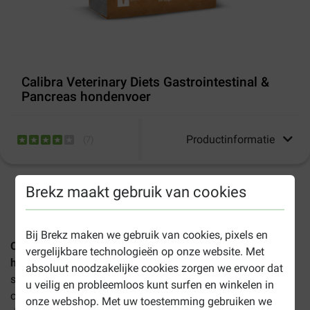
Calibra Veterinary Diets Gastrointestinal &
Pancreas hondenvoer
Productinformatie
(
7
)
Brekz maakt gebruik van cookies
1-3 werkdagen levertijd, tenzij anders aangegeven
Bij Brekz maken we gebruik van cookies, pixels en
Calibra Veterinary Diets Gastrointestinal & Pancreas
vergelijkbare technologieën op onze website. Met
hondenvoer
is speciaal ontwikkeld voor honden met
absoluut noodzakelijke cookies zorgen we ervoor dat
spijsverteringsproblemen en pancreasinsufficiëntie. Een
u veilig en probleemloos kunt surfen en winkelen in
complete voeding voor uw viervoeter met gevoelige
onze webshop. Met uw toestemming gebruiken we