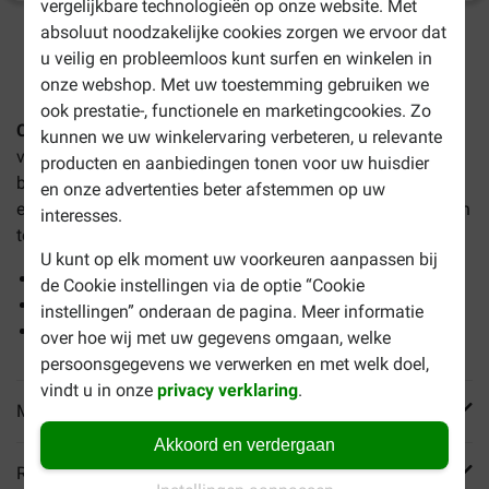
vergelijkbare technologieën op onze website. Met
absoluut noodzakelijke cookies zorgen we ervoor dat
1-3 werkdagen levertijd, tenzij anders aangegeven
u veilig en probleemloos kunt surfen en winkelen in
onze webshop. Met uw toestemming gebruiken we
ook prestatie-, functionele en marketingcookies. Zo
CaroCroc Energy
hondenvoer
is specifiek samengesteld
kunnen we uw winkelervaring verbeteren, u relevante
voor viervoeters die zware inspanningen leveren. De
producten en aanbiedingen tonen voor uw huisdier
brokken bevatten een hoog eiwit- en vetgehalte (resp. 25%
en onze advertenties beter afstemmen op uw
en 16%) en de beste, natuurlijke grondstoffen. Alles om een
interesses.
topconditie te ondersteunen!
U kunt op elk moment uw voorkeuren aanpassen bij
Afgestemd op hogere energiebehoefte
de Cookie instellingen via de optie “Cookie
Met vitamine E ter ondersteuning van de weerstand
instellingen” onderaan de pagina. Meer informatie
Bevordert gezonde darmflora
over hoe wij met uw gegevens omgaan, welke
persoonsgegevens we verwerken en met welk doel,
vindt u in onze
privacy verklaring
.
Meer informatie
Akkoord en verdergaan
Reviews