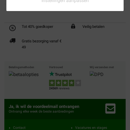
Instellingen aanpassen
Tot 40% goedkoper
Veilig betalen
Gratis bezorging vanaf €
49
Betalingsmethoden
Vertrouwd
Wij verzenden met
24569
reviews
Ja, ik wil de voordeelmail ontvangen
Ontvang elke week de beste aanbiedingen
Contact
Vacatures en stages