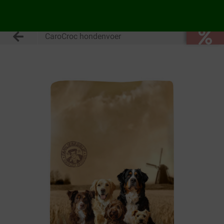
CaroCroc hondenvoer