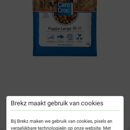
CaroCroc Puppy Large hondenvoer
Brekz maakt gebruik van cookies
Productinformatie
(
41
)
Bij Brekz maken we gebruik van cookies, pixels en
vergelijkbare technologieën op onze website. Met