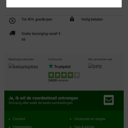
Tot 40% goedkoper
Veilig betalen
Gratis bezorging vanaf €
49
Betalingsmethoden
Vertrouwd
Wij verzenden met
24559
reviews
Ja, ik wil de voordeelmail ontvangen
Ontvang elke week de beste aanbiedingen
Contact
Vacatures en stages
Herbestellen
Tips & advies