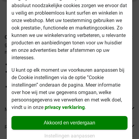
absoluut noodzakelijke cookies zorgen we ervoor dat
u veilig en probleemloos kunt surfen en winkelen in
1-3 werkdagen levertijd, tenzij anders aangegeven
onze webshop. Met uw toestemming gebruiken we
ook prestatie-, functionele en marketingcookies. Zo
kunnen we uw winkelervaring verbeteren, u relevante
CaroCroc Puppy Large hondenvoer
is hondenvoeding met
producten en aanbiedingen tonen voor uw huisdier
gevogelte voor pups en jonge, opgroeiende honden van
en onze advertenties beter afstemmen op uw
middelgrote en grote rassen.
interesses.
Bevordert een gezonde, geleidelijke groei van uw pup
U kunt op elk moment uw voorkeuren aanpassen bij
Ondersteunt gezonde, sterke botten, spieren en
de Cookie instellingen via de optie “Cookie
gewrichten
instellingen” onderaan de pagina. Meer informatie
Draagt bij aan gezonde huid en vacht
over hoe wij met uw gegevens omgaan, welke
persoonsgegevens we verwerken en met welk doel,
vindt u in onze
privacy verklaring
.
Meer informatie
Akkoord en verdergaan
Reviews
Instellingen aanpassen