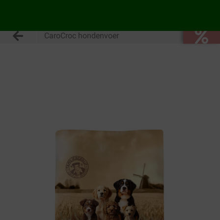
CaroCroc hondenvoer