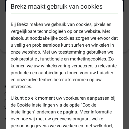
Brekz maakt gebruik van cookies
Eukanuba Adult Large kip hondenvoer
Bij Brekz maken we gebruik van cookies, pixels en
vergelijkbare technologieën op onze website. Met
absoluut noodzakelijke cookies zorgen we ervoor dat
Productinformatie
(
390
)
u veilig en probleemloos kunt surfen en winkelen in
onze webshop. Met uw toestemming gebruiken we
ook prestatie-, functionele en marketingcookies. Zo
1-3 werkdagen levertijd, tenzij anders aangegeven
kunnen we uw winkelervaring verbeteren, u relevante
producten en aanbiedingen tonen voor uw huisdier
en onze advertenties beter afstemmen op uw
Eukanuba Adult Large / Extra Large kip hondenvoer
is
interesses.
geschikt voor volwassen honden van grote rassen van 18
U kunt op elk moment uw voorkeuren aanpassen bij
maanden tot 6 jaar oud en honden van zeer grote rassen
de Cookie instellingen via de optie “Cookie
van 2 tot 5 jaar oud.
instellingen” onderaan de pagina. Meer informatie
Prebiotische FOS en bietenpulp dragen bij aan een
over hoe wij met uw gegevens omgaan, welke
gezonde spijsvertering
persoonsgegevens we verwerken en met welk doel,