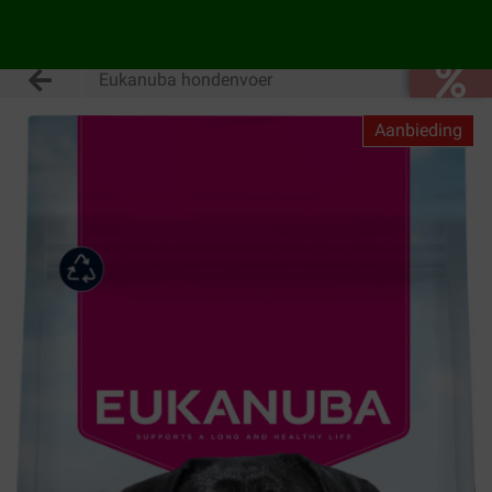
Eukanuba hondenvoer
Aanbieding