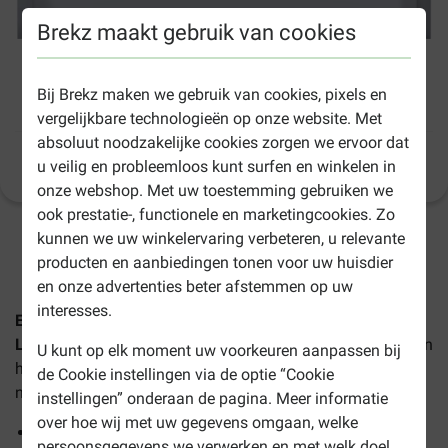
Brekz maakt gebruik van cookies
Eukanuba Adult Special Care Weight Control
Bij Brekz maken we gebruik van cookies, pixels en
Large/Extra Large hondenvoer
vergelijkbare technologieën op onze website. Met
absoluut noodzakelijke cookies zorgen we ervoor dat
Productinformatie
u veilig en probleemloos kunt surfen en winkelen in
(
60
)
onze webshop. Met uw toestemming gebruiken we
ook prestatie-, functionele en marketingcookies. Zo
kunnen we uw winkelervaring verbeteren, u relevante
1-3 werkdagen levertijd, tenzij anders aangegeven
producten en aanbiedingen tonen voor uw huisdier
en onze advertenties beter afstemmen op uw
interesses.
Eukanuba Adult Special Care Weight Control Large/Extra
Large hondenvoer
is een volledige voeding voor volwassen
U kunt op elk moment uw voorkeuren aanpassen bij
honden van grote en zeer grote rassen met overgewicht of
de Cookie instellingen via de optie “Cookie
neiging tot overgewicht.
instellingen” onderaan de pagina. Meer informatie
over hoe wij met uw gegevens omgaan, welke
Helpt bij het afvallen en behouden van het gezonde
persoonsgegevens we verwerken en met welk doel,