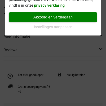
gewicht
vindt u in onze
privacy verklaring
.
Helpt de gewrichten te ondersteunen
Geschikt voor grote honden met (neiging tot)
Akkoord en verdergaan
overgewicht
Instellingen aanpassen
Meer informatie
Reviews
Tot 40% goedkoper
Veilig betalen
Gratis bezorging vanaf €
49