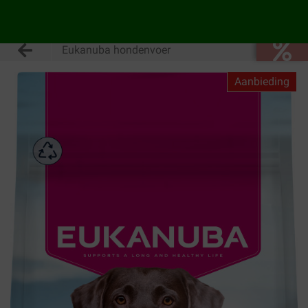
Eukanuba hondenvoer
Aanbieding