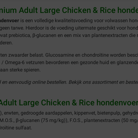
mium Adult Large Chicken & Rice hond
ndenvoer
is een volledige kwaliteitsvoeding voor volwassen ho
t geen tarwe. Hierdoor is de voeding uitermate geschikt voor hond
vat prebiotica, β-glucanen en een mix van plantenextracten die 
deren.
hten zwaarder belast. Glucosamine en chondroïtine worden be
 Omega-6 vetzuren bevorderen een gezonde huid en glanzende 
t aan sterke spieren.
 en eenvoudig online bestellen. Bekijk ons assortiment en best
Adult Large Chicken & Rice hondenvoe
), erwten, gedroogde aardappelen, kippenvet, bietenpulp, gehydr
n (M.O.S., β-glucanen (75 mg/kg)), F.O.S., plantenextracten (50 mg/
oïtine sulfaat.