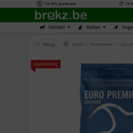
Tot 40% goedkoper
14 d
Honden
Katten
Vogel
terug
Hond
>
Hondenvoer
>
Euro 
Aanbieding