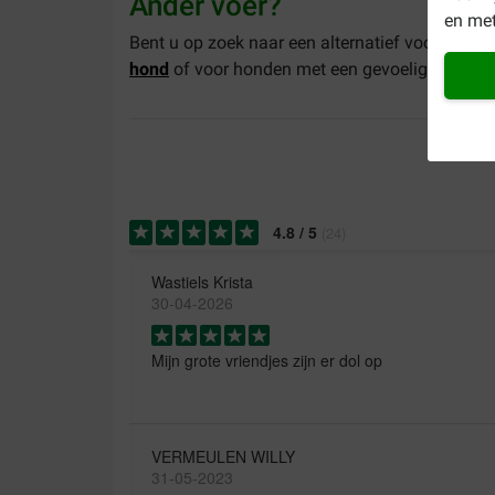
Ander voer?
en met
Bent u op zoek naar een alternatief voor dit v
hond
of voor honden met een gevoelige spijsver
4.8
/
5
(
24
)
Wastiels Krista
30-04-2026
Mijn grote vriendjes zijn er dol op
VERMEULEN WILLY
31-05-2023