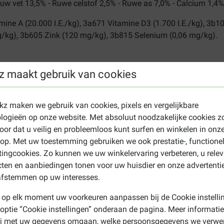
uw vet 13,5% - Ruwe celstof 2,5% - Ruwe as 7,0% - Calcium 1,4%
ine A (20.000 I.E./kg), 3a671 Vitamine D3 (1.700 I.E./kg), 3b1
kg), 3b605 Zink (120 mg/kg), 3b815 Selenium (0,06 mg/kg).
z maakt gebruik van cookies
um Adult Large
 over minstens twee maaltijden te verdelen. Zorg altijd voor vol
ekz maken we gebruik van cookies, pixels en vergelijkbare
hondenvoer staat op de verpakking vermeld en is veelal voldoe
logieën op onze website. Met absoluut noodzakelijke cookies z
luit het goed af.
oor dat u veilig en probleemloos kunt surfen en winkelen in onz
it
Hoeveelheid bij gemiddelde/hogere activiteit
p. Met uw toestemming gebruiken we ook prestatie-, functione
355 - 405 g
ingcookies. Zo kunnen we uw winkelervaring verbeteren, u rele
ten en aanbiedingen tonen voor uw huisdier en onze advertenti
405 - 455 g
afstemmen op uw interesses.
455 - 505 g
505 - 550 g
 op elk moment uw voorkeuren aanpassen bij de Cookie instelli
 optie “Cookie instellingen” onderaan de pagina. Meer informatie
ij met uw gegevens omgaan, welke persoonsgegevens we verwe