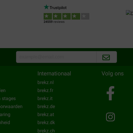
gerrit moreel
03-04-2017
24559
reviews
 niet teveel/gewoon
Zeer goede service, en prima
Translate to English
Internationaal
Volg ons
brekz.nl
len
brekz.fr
n stages
brekz.it
oorwaarden
brekz.de
laring
brekz.at
heid
brekz.dk
brekz.ch