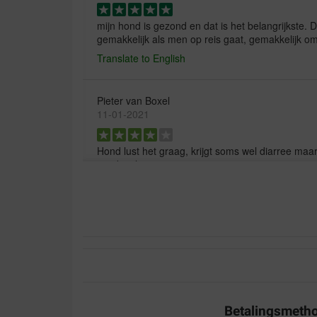
mijn hond is gezond en dat is het belangrijkste
gemakkelijk als men op reis gaat, gemakkelijk 
Translate to English
Pieter van Boxel
11-01-2021
Hond lust het graag, krijgt soms wel diarree maar 
voeding ligt.
Translate to English
A Dewitte
04-08-2017
Kwalitatief product, goede en vlotte service
Translate to English
Betalingsmeth