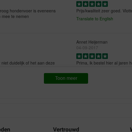
. Droog hondenvoer is eveneens
Prijs/kwaliteit zeer goed. Vlot
om mee te nemen
Translate to English
Annet Heijerman
04-09-2017
niet duidelijk of het aan deze
Prima, ik bestel hier al jare
Translate to English
Toon meer
J Houbiers
17-07-2017
Super hondenvoer, uitstekende 
Translate to English
oden
Vertrouwd