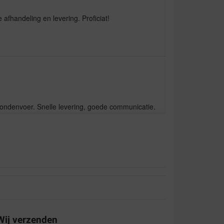
te afhandeling en levering. Proficiat!
n hondenvoer. Snelle levering, goede communicatie.
kwaliteit en niet te duur.
Wij verzenden