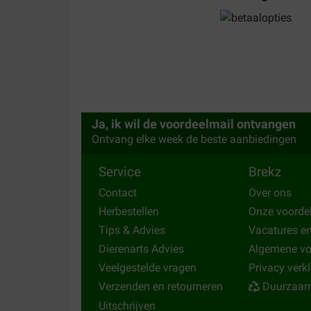
bert beckers
04-06-2017
goed product hond doet er het goed op en poept
Translate to English
Ja, ik wil de voordeelmail ontvangen
Ontvang elke week de beste aanbiedingen
Service
Brekz
Contact
Over ons
Herbestellen
Onze voorde
Tips & Advies
Vacatures e
Dierenarts Advies
Algemene v
Veelgestelde vragen
Privacy verk
Verzenden en retourneren
Duurzaam
Uitschrijven