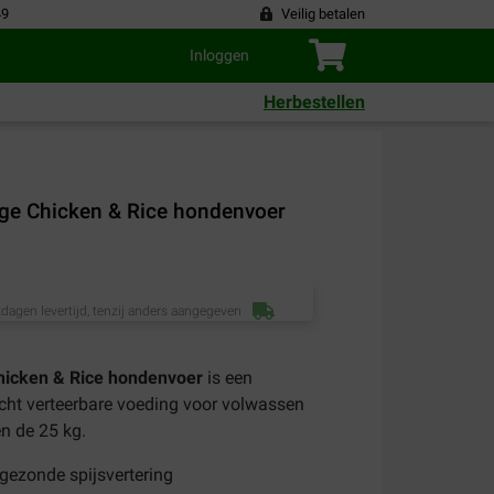
49
Veilig betalen
Inloggen
Herbestellen
ge Chicken & Rice hondenvoer
dagen levertijd, tenzij anders aangegeven
hicken & Rice hondenvoer
is een
cht verteerbare voeding voor volwassen
n de 25 kg.
gezonde spijsvertering