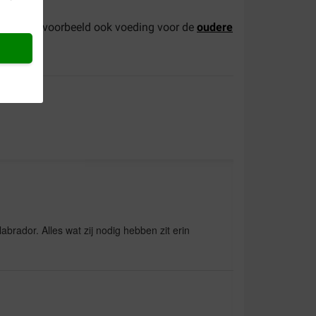
vindt u bijvoorbeeld ook voeding voor de
oudere
labrador. Alles wat zij nodig hebben zit erin