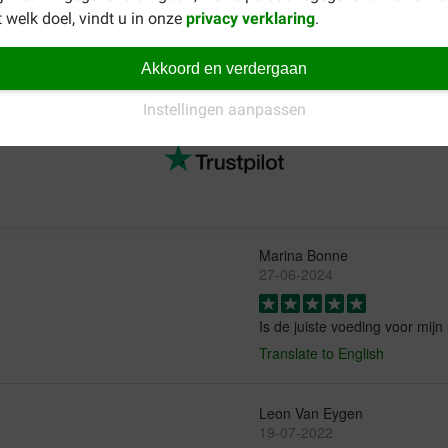
 welk doel, vindt u in onze
privacy verklaring
.
oer? Bekijk dan eens ons totaalaanbod van
Euro Premium
. Daar 
tering.
Akkoord en verdergaan
Instellingen aanpassen
Marina Bonne
27-06-2024
Is de juiste voeding voor mijn 
Translate to English
Leon Van Eygen
19-07-2022