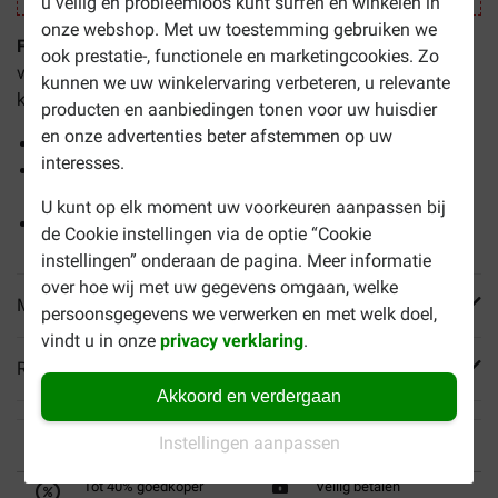
u veilig en probleemloos kunt surfen en winkelen in
onze webshop. Met uw toestemming gebruiken we
Frontline Spot On hond 20 - 40 kg
doodt niet alleen de
ook prestatie-, functionele en marketingcookies. Zo
volwassen vlooien en teken die op een hond aanwezig
kunnen we uw winkelervaring verbeteren, u relevante
kunnen zijn, het doodt ook de eieren en larven van vlooien.
producten en aanbiedingen tonen voor uw huisdier
en onze advertenties beter afstemmen op uw
Doodt binnen 24 uur
interesses.
Helpt herbesmetting voorkomen gedurende 2 tot 4
weken
U kunt op elk moment uw voorkeuren aanpassen bij
Voor grote honden tot 40 kg
de Cookie instellingen via de optie “Cookie
instellingen” onderaan de pagina. Meer informatie
over hoe wij met uw gegevens omgaan, welke
Meer informatie
persoonsgegevens we verwerken en met welk doel,
vindt u in onze
privacy verklaring
.
Reviews
Akkoord en verdergaan
Instellingen aanpassen
Tot 40% goedkoper
Veilig betalen