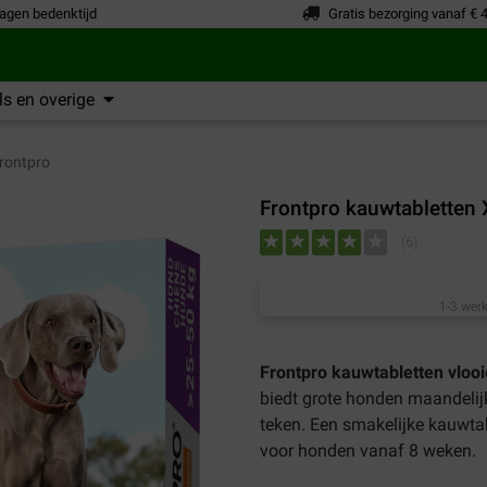
agen bedenktijd
Gratis bezorging vanaf € 
s en overige
rontpro
Frontpro kauwtabletten
(
6
)
1-3 werk
Frontpro kauwtabletten vlooi
biedt grote honden maandelij
teken. Een smakelijke kauwtab
voor honden vanaf 8 weken.