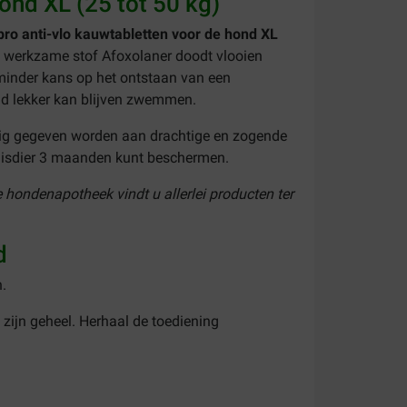
ond XL (25 tot 50 kg)
pro anti-vlo kauwtabletten voor de hond XL
 werkzame stof Afoxolaner doodt vlooien
 minder kans op het ontstaan van een
nd lekker kan blijven zwemmen.
ilig gegeven worden aan drachtige en zogende
uisdier 3 maanden kunt beschermen.
e hondenapotheek vindt u allerlei producten ter
nd
.
n zijn geheel. Herhaal de toediening