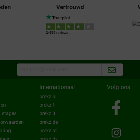
oden
Vertrouwd
24559
reviews
Internationaal
Volg ons
brekz.nl
len
brekz.fr
n stages
brekz.it
oorwaarden
brekz.de
laring
brekz.at
heid
brekz.dk