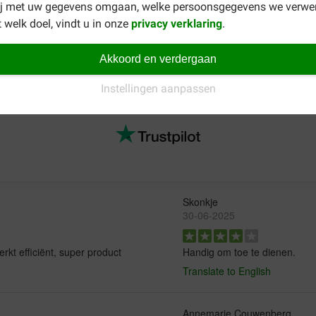
ij met uw gegevens omgaan, welke persoonsgegevens we verwe
 welk doel, vindt u in onze
privacy verklaring
.
Akkoord en verdergaan
Instellingen aanpassen
Skonkje
30-06-2025
rkt efficiënt, super product
Handig om toe te dienen.
Translate to English
Annemarie Couwenberg