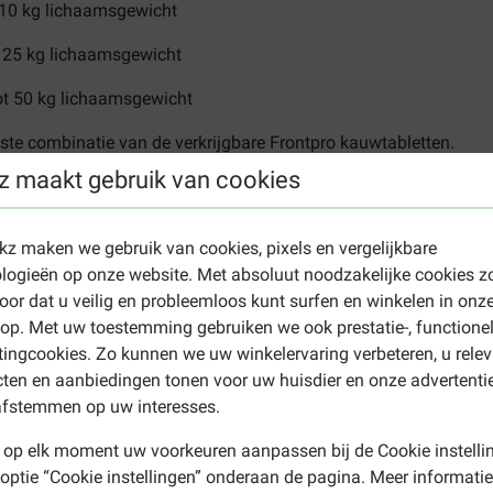
 10 kg lichaamsgewicht
t 25 kg lichaamsgewicht
ot 50 kg lichaamsgewicht
ste combinatie van de verkrijgbare Frontpro kauwtabletten.
z maakt gebruik van cookies
olaner, pups jonger dan 8 weken, honden met een gewicht onder de
de dieren.
ekz maken we gebruik van cookies, pixels en vergelijkbare
over het algemeen voldoende wanneer u zich houdt aan het aan
logieën op onze website. Met absoluut noodzakelijke cookies z
oor dat u veilig en probleemloos kunt surfen en winkelen in onz
p. Met uw toestemming gebruiken we ook prestatie-, functione
kauwtabletten voor de hond
ingcookies. Zo kunnen we uw winkelervaring verbeteren, u rele
ten en aanbiedingen tonen voor uw huisdier en onze advertenti
afstemmen op uw interesses.
 op elk moment uw voorkeuren aanpassen bij de Cookie instelli
vlooienmiddel voor de hond L (10 tot 25 kg)
de juiste variant. V
 optie “Cookie instellingen” onderaan de pagina. Meer informatie