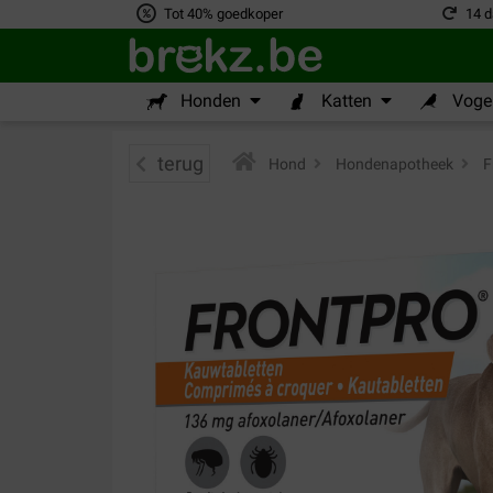
Tot 40% goedkoper
14 d
Honden
Katten
Vogel
terug
Hond
>
Hondenapotheek
>
F