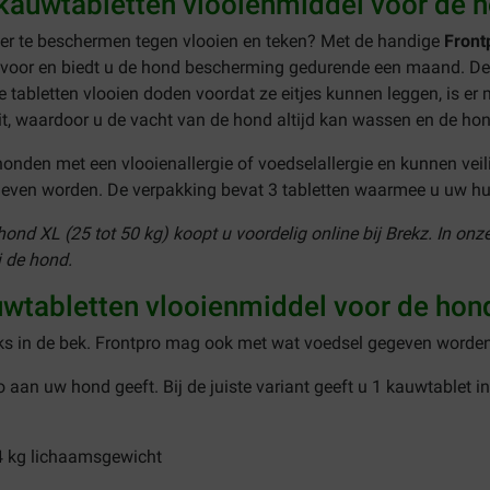
kauwtabletten vlooienmiddel voor de h
er te beschermen tegen vlooien en teken? Met de handige
Front
p voor en biedt u de hond bescherming gedurende een maand. De
e tabletten vlooien doden voordat ze eitjes kunnen leggen, is er
it, waardoor u de vacht van de hond altijd kan wassen en de ho
 honden met een vlooienallergie of voedselallergie en kunnen ve
geven worden. De verpakking bevat 3 tabletten waarmee u uw h
nd XL (25 tot 50 kg) koopt u voordelig online bij Brekz. In onz
ij de hond.
uwtabletten vlooienmiddel voor de ho
eeks in de bek. Frontpro mag ook met wat voedsel gegeven worden
ro aan uw hond geeft. Bij de juiste variant geeft u 1 kauwtablet i
 4 kg lichaamsgewicht