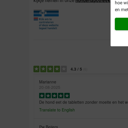
kijkje nemen in onze
hondenapotheek
.
hoe w
en met
4.3
/
5
(
6
)
Marianne
20-08-2025
De hond eet de tabletten zonder moeite en het we
Translate to English
Pw Beijers