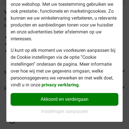
onze webshop. Met uw toestemming gebruiken we
ook prestatie-, functionele en marketingcookies. Zo
Virbac C.E.T. Kauwstrips hond 10-25 kg
zijn kauwstrips
kunnen we uw winkelervaring verbeteren, u relevante
met een reinigende werking en helpen het gebit gezond te
producten en aanbiedingen tonen voor uw huisdier
houden. De voordelen:
en onze advertenties beter afstemmen op uw
Reinigende werking door kauwen
interesses.
Remt groei bacteriën tandplak
U kunt op elk moment uw voorkeuren aanpassen bij
Geschikt voor honden tussen 10 en 25 kg
de Cookie instellingen via de optie “Cookie
instellingen” onderaan de pagina. Meer informatie
over hoe wij met uw gegevens omgaan, welke
Meer informatie
persoonsgegevens we verwerken en met welk doel,
vindt u in onze
privacy verklaring
.
Reviews
Akkoord en verdergaan
Instellingen aanpassen
Tot 40% goedkoper
Veilig betalen