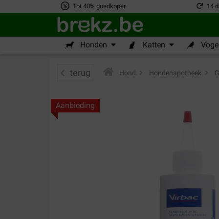
Tot 40% goedkoper
14 d
Honden
Katten
Vogel
terug
Hond
>
Hondenapotheek
>
G
Aanbieding