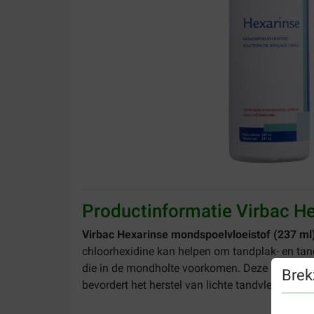
Productinformatie Virbac H
Virbac Hexarinse mondspoelvloeistof (237 ml
chloorhexidine kan helpen om tandplak- en tan
die in de mondholte voorkomen. Deze bacteri
Brek
bevordert het herstel van lichte tandvleesirrita