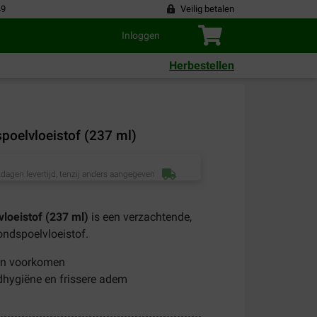
49
Veilig betalen
Inloggen
Herbestellen
poelvloeistof (237 ml)
dagen levertijd, tenzij anders aangegeven
loeistof (237 ml)
is een verzachtende,
ondspoelvloeistof.
een voorkomen
hygiëne en frissere adem