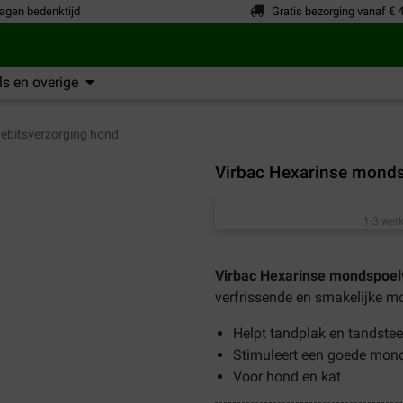
agen bedenktijd
Gratis bezorging vanaf € 
s en overige
ebitsverzorging hond
Virbac Hexarinse monds
1-3 werk
Virbac Hexarinse mondspoelv
verfrissende en smakelijke m
Helpt tandplak en tandst
Stimuleert een goede mond
Voor hond en kat