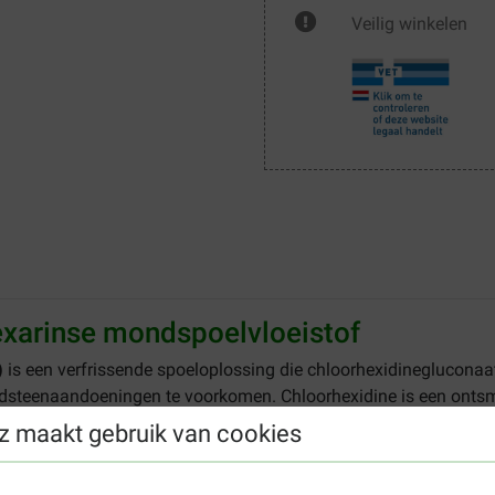
Veilig winkelen
exarinse mondspoelvloeistof
)
is een verfrissende spoeloplossing die chloorhexidinegluconaat
dsteenaandoeningen te voorkomen. Chloorhexidine is een ontsme
ën kunnen ontstekingen en tandproblemen veroorzaken. Hexarin
z maakt gebruik van cookies
tie en gebitsproblemen.