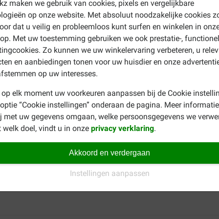
p online bestellen. Bekijk ons assortiment en koop nu Virbac H
ekz maken we gebruik van cookies, pixels en vergelijkbare
logieën op onze website. Met absoluut noodzakelijke cookies z
oor dat u veilig en probleemloos kunt surfen en winkelen in onz
inse mondspoelvloeistof
p. Met uw toestemming gebruiken we ook prestatie-, functione
ingcookies. Zo kunnen we uw winkelervaring verbeteren, u rele
ol.
ten en aanbiedingen tonen voor uw huisdier en onze advertenti
 Hexarinse mondspoelvloeistof
afstemmen op uw interesses.
ebruik dit middel voor, tijdens of na tandsteenverwijdering. S
 op elk moment uw voorkeuren aanpassen bij de Cookie instelli
narts anders luidt. De houdbaarheid van Virbac Hexarinse Mondsp
 optie “Cookie instellingen” onderaan de pagina. Meer informatie
neer u zich houdt aan het aanbevolen gebruik.
ij met uw gegevens omgaan, welke persoonsgegevens we verwe
 welk doel, vindt u in onze
privacy verklaring
.
nd? Kijk eens naar
Dentalife Sticks
. Voor overige producten kun
Akkoord en verdergaan
Instellingen aanpassen