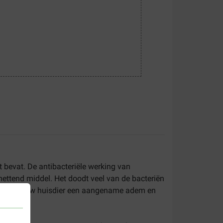
 bevat. De antibacteriële werking van
ttend middel. Het doodt veel van de bacteriën
se geeft uw huisdier een aangename adem en