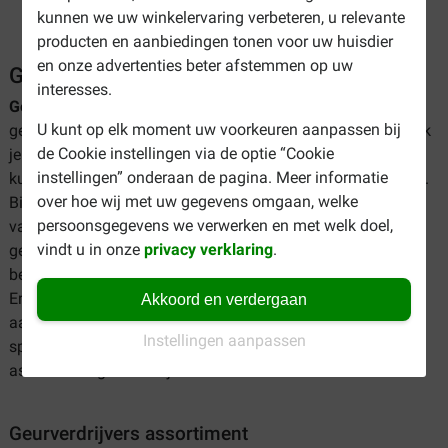
kunnen we uw winkelervaring verbeteren, u relevante
producten en aanbiedingen tonen voor uw huisdier
en onze advertenties beter afstemmen op uw
Geurverdrijvers
interesses.
Geurverdrijvers
zijn al onze middelen waarmee nare
U kunt op elk moment uw voorkeuren aanpassen bij
geurtjes kunnen worden verdreven. Huisdieren zijn natuurlijk
de Cookie instellingen via de optie “Cookie
je maatjes, dus je kunt veel van ze hebben, maar soms
instellingen” onderaan de pagina. Meer informatie
kunnen toch geurtjes ontstaan die mensen als naar ervaren.
over hoe wij met uw gegevens omgaan, welke
Bijvoorbeed doordat uw dier ziek is, of angstig, of omwille
persoonsgegevens we verwerken en met welk doel,
van hygienische redenen. Daarom vindt u hier onze
vindt u in onze
privacy verklaring
.
geurverdrijvers, waarmee u gemakkelijk de plek of ruimte
bewerkt en deze weer omtovert in een frisse leefomgeving.
Er zijn diverse soorten producten verkrijgbaar om dit mee
Akkoord en verdergaan
aan te pakken, bijvoorbeeld in de vorm van korrels of als
Instellingen aanpassen
spray. Hieronder vindt u een korte toelichting op ons
assortiment geurverdrijvers.
Geurverdrijvers assortiment