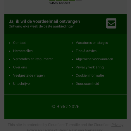
24569
reviews
Ja, ik wil de voordeelmail ontvangen
Ontvang elke week de beste aanbiedingen
Contact
Vacatures en stages
Herbestellen
Tips & advies
Verzenden en retourneren
Algemene voorwaarden
Over ons
Privacy verklaring
Veelgestelde vragen
Cookie informatie
Uitschrijven
Duurzaamheid
© Brekz 2026
This site is protected by Cloudflare Turnstile and the Cloudflare
Privacy
Policy
en
Terms of Service
zijn van toepassing.