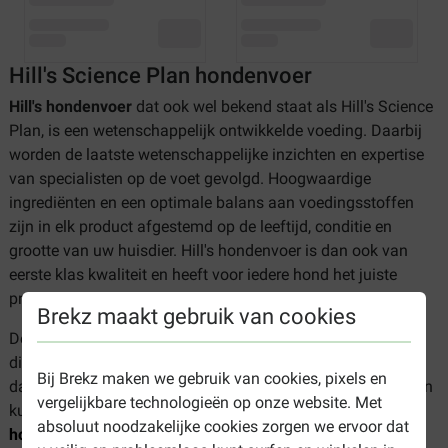
Hill's Science Plan hondenvoer
Hill's hondenvoer
dat ook wel bekend staat als Hill's Science
Plan, is een wetenschappelijk ontwikkelde voeding. Daarbij
worden de laatste wetenschappelijke inzichten en expertise
van specialisten op de voet gevolgd. Hoogwaardige
ingrediënten en een optimale balans aan voedingsstoffen
zijn in elk product afgestemd op de leeftijd, conditie en
grootte van uw huisdier. Hill's hondenvoer is dan ook van
eerste klas kwaliteit en heeft voor iedere hond het juiste
product.
Brekz maakt gebruik van cookies
De missie van Hill's is om de speciale band tussen mens en
dier te verrijken en te verlengen. De juiste diervoeding is
Bij Brekz maken we gebruik van cookies, pixels en
daarbij natuurlijk van groot belang. Naast Hill's Science Plan
vergelijkbare technologieën op onze website. Met
kunt u in het aanbod
Hill's Prescription Diet
absoluut noodzakelijke cookies zorgen we ervoor dat
hondenvoer
ook veterinaire voedingsmiddelen voor uw