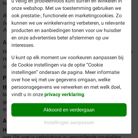
u veilig en probleemloos kunt surfen en winkelen in
hond vinden.
onze webshop. Met uw toestemming gebruiken we
ook prestatie-, functionele en marketingcookies. Zo
Bij Brekz kunt u Hill's hondenvoer snel en eenvoudig online
kunnen we uw winkelervaring verbeteren, u relevante
bestellen. Bekijk ons assortiment en bestel Hill's Science
producten en aanbiedingen tonen voor uw huisdier
Plan hondenvoer tegen de scherpste prijzen!
en onze advertenties beter afstemmen op uw
Assortiment Hill's hondenvoer
interesses.
Hieronder vindt u een overzicht van de verschillende soorten
U kunt op elk moment uw voorkeuren aanpassen bij
Hill’s hondenvoer in ons assortiment. Hill's is verkrijgbaar in
de Cookie instellingen via de optie “Cookie
zowel droogvoer als in
natvoer
.
instellingen” onderaan de pagina. Meer informatie
Puppy Hill's hondenvoer
over hoe wij met uw gegevens omgaan, welke
persoonsgegevens we verwerken en met welk doel,
Hill's Puppy
is voeding voor pups tot 12 maanden. Dit voer
vindt u in onze
privacy verklaring
.
bevordert de ontwikkeling van de botten en spieren en een
gezond immuunsysteem. Ook verkrijgbaar in blik en diverse
smaken.
Akkoord en verdergaan
Adult
Instellingen aanpassen
Hill's Adult
is hondenvoer voor volwassen honden vanaf 1
jaar. Dit voer is verkrijgbaar in verschillende smakelijke