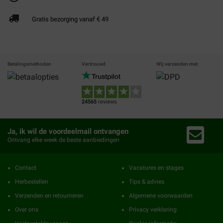
Gratis bezorging vanaf € 49
Betalingsmethoden
Vertrouwd
Wij verzenden met
24565
reviews
Ja, ik wil de voordeelmail ontvangen
Ontvang elke week de beste aanbiedingen
Contact
Vacatures en stages
Herbestellen
Tips & advies
Verzenden en retourneren
Algemene voorwaarden
Over ons
Privacy verklaring