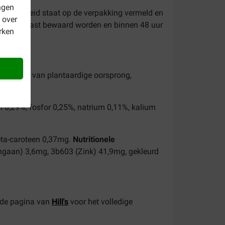
ngen
oudbaarheid staat op de verpakking vermeld en
 over
n de koelkast bewaard worden en binnen 48 uur
rken
 producten van plantaardige oorsprong,
m 0,29%, fosfor 0,25%, natrium 0,11%, kalium
èta-caroteen 0,37mg.
Nutritionele
gaan) 3,6mg, 3b603 (Zink) 41,9mg, gekleurd
 de pagina van
Hill's
voor het volledige