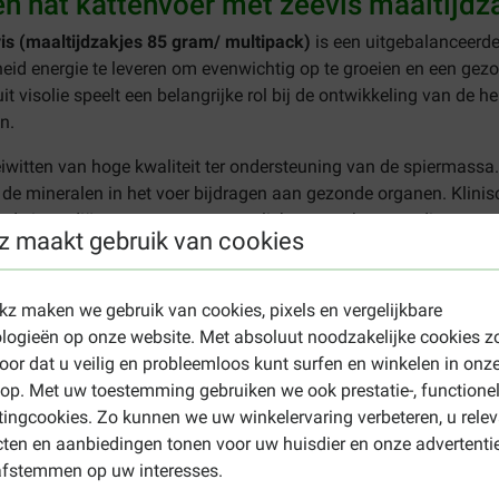
ten nat kattenvoer met zeevis maaltijd
vis (maaltijdzakjes 85 gram/ multipack
)
is een uitgebalanceerde
eid energie te leveren om evenwichtig op te groeien en een gez
t visolie speelt een belangrijke rol bij de ontwikkeling van de h
n.
iwitten van hoge kwaliteit ter ondersteuning van de spiermassa
l de mineralen in het voer bijdragen aan gezonde organen. Klini
rde ingrediënten zorgen voor een licht verteerbare voeding en ee
z maakt gebruik van cookies
et zeevis maaltijdzakje multipack goedkoop online bestellen. Beki
el besteld!
ekz maken we gebruik van cookies, pixels en vergelijkbare
logieën op onze website. Met absoluut noodzakelijke cookies z
oor dat u veilig en probleemloos kunt surfen en winkelen in onz
nstructies. Om ervoor te zorgen dat uw kitten op een gezond gewi
p. Met uw toestemming gebruiken we ook prestatie-, functione
 juiste hoeveelheid? Vraag dan uw dierenarts om advies. Als u dit
ingcookies. Zo kunnen we uw winkelervaring verbeteren, u rele
it kunt u doen door steeds meer van het nieuwe voer met minder 
ten en aanbiedingen tonen voor uw huisdier en onze advertenti
 uw kat toegang heeft tot vers drinkwater. Houd er rekening mee
afstemmen op uw interesses.