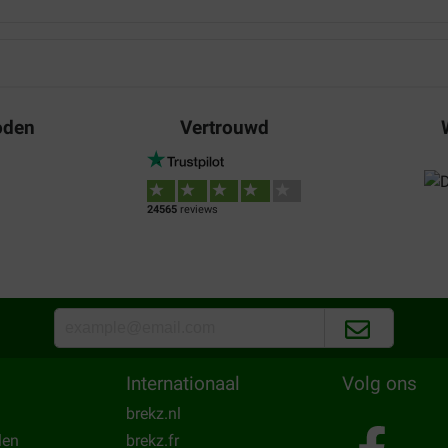
oden
Vertrouwd
24565
reviews
Internationaal
Volg ons
brekz.nl
len
brekz.fr