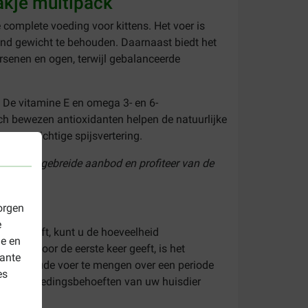
zakje multipack
 complete voeding voor kittens. Het voer is
ond gewicht te behouden. Daarnaast biedt het
ersenen en ogen, terwijl gebalanceerde
. De vitamine E en omega 3- en 6-
sch bewezen antioxidanten helpen de natuurlijke
n evenwichtige spijsvertering.
jk ons uitgebreide aanbod en profiteer van de
orgen
e
cht blijft, kunt u de hoeveelheid
le en
 voer voor de eerste keer geeft, is het
vante
van het oude voer te mengen over een periode
es
 dat de voedingsbehoeften van uw huisdier