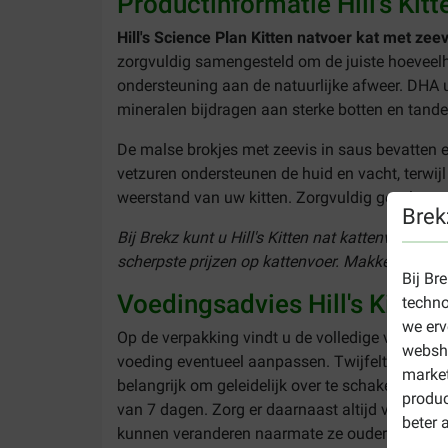
Productinformatie Hill's Kit
Hill's Science Plan Kitten natvoer kat met zee
zorgvuldig samengesteld om de juiste hoeveelh
ondersteuning aan de natuurlijke afweer. DHA ui
mineralen bijdragen aan sterke botten en tande
De malse brokjes met zeevis in saus bevatten e
vetzuren ondersteunen de huid en vacht, terwij
weerstand van uw kitten. Zorgvuldig geselectee
Brek
Bij Brekz kunt u Hill's Kitten nat kattenvoer m
scherpste prijzen op kattenvoer. Makkelijk en sn
Bij Br
Voedingsadvies Hill's Kitten
techno
we erv
Op de verpakking vindt u de volledige voedingsi
websho
voeding eventueel aanpassen. Twijfelt u over de
market
belangrijk om geleidelijk over te schakelen. D
produc
van 7 dagen. Zorg er daarnaast altijd voor dat
beter 
kunnen veranderen naarmate ze ouder worden.