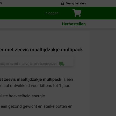
49
Veilig betalen
Inloggen
Herbestellen
voer met zeevis maaltijdzakje multipack
dagen levertijd, tenzij anders aangegeven
met zeevis maaltijdzakje multipack
is een
aal ontwikkeld voor kittens tot 1 jaar.
juiste hoeveelheid energie
 een gezond gewicht en sterke botten en