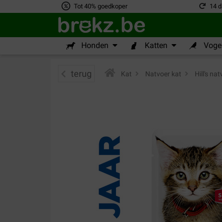
Tot 40% goedkoper
14 d
Honden
Katten
Vogel
terug
Kat
>
Natvoer kat
>
Hill's nat