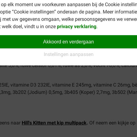
 op elk moment uw voorkeuren aanpassen bij de Cookie instelli
nderen en huisdieren om verstikkingsgevaar te voorkomen. De h
 optie “Cookie instellingen” onderaan de pagina. Meer informatie
het aanbevolen gebruik. Na openen moet de voeding afgedekt i
ij met uw gegevens omgaan, welke persoonsgegevens we verwe
 welk doel, vindt u in onze
privacy verklaring
.
t kattenvoer met zeevis
Akkoord en verdergaan
 plantaardige eiwitextracten, vis en visbijproducten (zeevis 4%),
ers, oliën en vetten.
Instellingen aanpassen
alte 5,8%, ruwe celstof 0,81%, ruwe as 2,0%, vocht 78,0%, calciu
25IE, vitamine D3 232IE, vitamine E 245mg, vitamine C 26mg, b
6,3mg, 3b202 (Jodium) 0,5mg, 3b405 (Koper) 2,7mg, 3b502 (Man
 eens naar
Hill's Kitten met kip multipack
.
Of neem een kijkje op