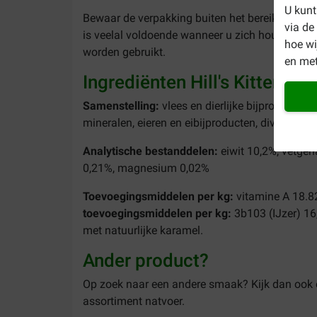
U kunt
Bewaar de verpakking buiten het bereik van ki
via de
is veelal voldoende wanneer u zich houdt aan 
hoe w
worden gebruikt.
en met
Ingrediënten Hill's Kitten na
Samenstelling:
vlees en dierlijke bijproducten,
mineralen, eieren en eibijproducten, diverse suik
Analytische bestanddelen:
eiwit 10,2%, vetgeh
0,21%, magnesium 0,02%
Toevoegingsmiddelen per kg:
vitamine A 18.8
toevoegingsmiddelen per kg:
3b103 (IJzer) 1
met natuurlijke karamel.
Ander product?
Op zoek naar een andere smaak? Kijk dan ook
assortiment natvoer.