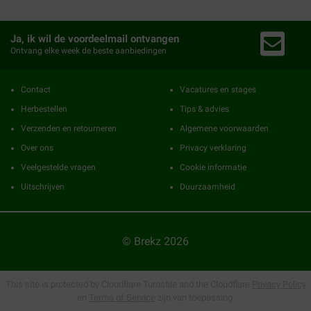
Ja, ik wil de voordeelmail ontvangen
Ontvang elke week de beste aanbiedingen
Contact
Vacatures en stages
Herbestellen
Tips & advies
Verzenden en retourneren
Algemene voorwaarden
Over ons
Privacy verklaring
Veelgestelde vragen
Cookie informatie
Uitschrijven
Duurzaamheid
© Brekz 2026
This site is protected by Cloudflare Turnstile and the Cloudflare
Privacy Policy
en
Terms of Service
zijn van toepassing.