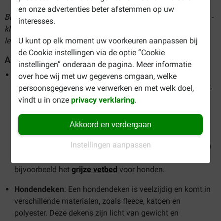
en onze advertenties beter afstemmen op uw
Bij Brekz heeft u een uitgebreide keuze in hondendekens en -
interesses.
kleden. Bekijk snel het volledige assortiment en bestel de
U kunt op elk moment uw voorkeuren aanpassen bij
leukste hondenkleedjes eenvoudig en goedkoop online.
de Cookie instellingen via de optie “Cookie
Assortiment hondendekens en kleden
instellingen” onderaan de pagina. Meer informatie
Vetbed
: Vetbedden zijn een favoriet onder
over hoe wij met uw gegevens omgaan, welke
hondenbezitters vanwege hun duurzaamheid en comfort.
persoonsgegevens we verwerken en met welk doel,
Ze zijn gemaakt van zachte materialen die warmte
vindt u in onze
privacy verklaring
.
vasthouden, waardoor ze ideaal zijn voor gebruik in de
winter. Bovendien zijn vetbedden gemakkelijk schoon te
Akkoord en verdergaan
maken, wat ze ook extra geschikt maakt voor honden
Instellingen aanpassen
die zich graag vies maken. Vetbedden zijn verkrijgbaar in
verschillende maten en kleuren, zoals
bijvoorbeeld het
grijze vetbed
voor honden.
Hondendeken
: Een hondendeken is veelzijdig en komt in
verschillende materialen, zoals fleece, katoen en
polyester. Deze dekens zijn licht van gewicht en