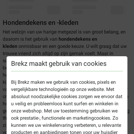
Hondendekens en -kleden
Het welzijn van uw harige metgezel is van groot belang, en
daarom is het gebruik van
hondendekens en
kleden
onmisbaar en een goede keuze. U wilt graag dat uw
trouwe vriend zich altijd op zijn gemak voelt. Maar in
sommige gevallen is het ook nodig uw bank of stoel te
Brekz maakt gebruik van cookies
beschermen tegen de modderige pootafdrukken van uw
hond. Hier komt het nut van hondendekens om de hoek
Bij Brekz maken we gebruik van cookies, pixels en
kijken. Leg simpelweg een deken over de favoriete zitplaats
vergelijkbare technologieën op onze website. Met
van uw hond. Zo beschermt u niet alleen uw meubels, maar
absoluut noodzakelijke cookies zorgen we ervoor dat
creëert u ook een eigen plekje voor uw huisdier. Ook als u de
u veilig en probleemloos kunt surfen en winkelen in
hondenmand schoon wilt houden, kunt u kiezen voor het
onze webshop. Met uw toestemming gebruiken we
gebruik van dekentjes. Hondendekens zijn niet alleen handig
ook prestatie-, functionele en marketingcookies. Zo
thuis, maar ook tijdens bijvoorbeeld autoreizen. Ze
kunnen we uw winkelervaring verbeteren, u relevante
zijn gemakkelijk mee te nemen, waardoor ze perfect zijn
producten en aanbiedingen tonen voor uw huisdier
voor uitstapjes en vakanties.