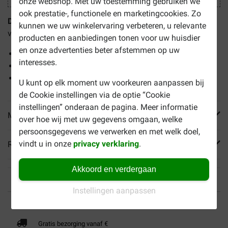
onze webshop. Met uw toestemming gebruiken we
ook prestatie-, functionele en marketingcookies. Zo
Dermiel Wondzalf
ondersteunt het herstellend vermogen
kunnen we uw winkelervaring verbeteren, u relevante
van de huid bij alle soorten dieren.
producten en aanbiedingen tonen voor uw huisdier
en onze advertenties beter afstemmen op uw
Helpt bij het herstel van de huid
interesses.
Beschermt de huid
Verzacht de huid
U kunt op elk moment uw voorkeuren aanpassen bij
de Cookie instellingen via de optie “Cookie
instellingen” onderaan de pagina. Meer informatie
Meer informatie
over hoe wij met uw gegevens omgaan, welke
persoonsgegevens we verwerken en met welk doel,
vindt u in onze
privacy verklaring
.
Reviews
Akkoord en verdergaan
Instellingen aanpassen
Tot 40% goedkoper
Veilig betalen
Gratis bezorging vanaf €