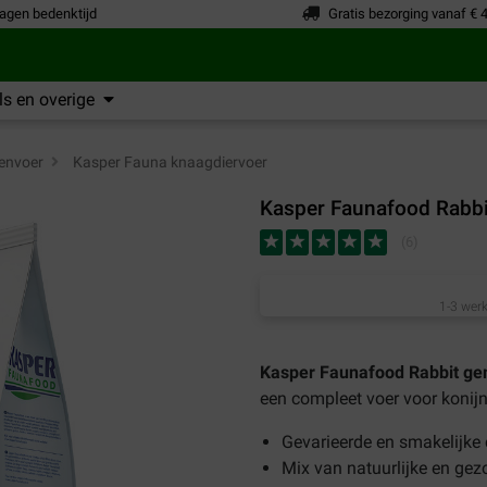
agen bedenktijd
Gratis bezorging vanaf € 
s en overige
envoer
>
Kasper Fauna knaagdiervoer
Kasper Faunafood Rabbi
(
6
)
1-3 werk
Kasper Faunafood Rabbit ge
een compleet voer voor konijne
Gevarieerde en smakelijke
Mix van natuurlijke en gez