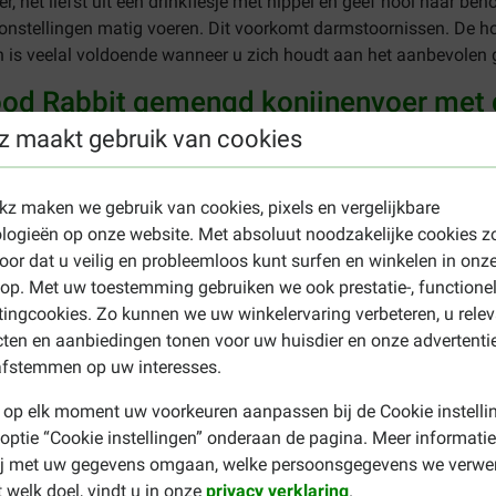
er, het liefst uit een drinkflesje met nippel en geef hooi naar be
entoonstellingen matig voeren. Dit voorkomt darmstoornissen. D
n is veelal voldoende wanneer u zich houdt aan het aanbevolen 
ood Rabbit gemengd konijnenvoer met 
z maakt gebruik van cookies
nnesbrood, haver, sorghum, maisglutenvoer, zonnebloemzaadschro
, gebroken erwten, calciumcarbonaat, gepofte mais, gepofte tarw
men, sojaolie, maismeel voorverstijfseld, zonnebloemolie, curcu
ekz maken we gebruik van cookies, pixels en vergelijkbare
logieën op onze website. Met absoluut noodzakelijke cookies z
oor dat u veilig en probleemloos kunt surfen en winkelen in onz
0,0 %, ruwe as 6,2 %, calcium 0,94 %, fosfor 0,42 %, natrium 0,22
p. Met uw toestemming gebruiken we ook prestatie-, functione
ingcookies. Zo kunnen we uw winkelervaring verbeteren, u rele
ten en aanbiedingen tonen voor uw huisdier en onze advertenti
00 IU, 3a700 Vitamine E (all-rac-alpha-tocopheryl acetaat) 20 
afstemmen op uw interesses.
lfaat monohydraat) 40 mg, 3b502 Mangaan (Mangaan(II)oxide) 2
 0.1 mg, 3b201 Jodium (Kaliumjodide) 0.8 mg, 3b801 Selenium (N
 op elk moment uw voorkeuren aanpassen bij de Cookie instelli
 optie “Cookie instellingen” onderaan de pagina. Meer informatie
ij met uw gegevens omgaan, welke persoonsgegevens we verwe
per Faunafood Rabbit gemengd konijnenvoer? Bekijk dan eens o
 welk doel, vindt u in onze
privacy verklaring
.