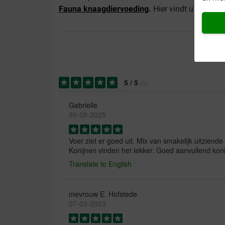
Fauna knaagdiervoeding
.
Hier vindt u onder 
5
/
5
(
6
)
Gabrielle
30-08-2025
Voer ziet er goed uit. Mix van smakelijk uitziende
Konijnen vinden het lekker. Goed aanvullend kon
Translate to English
mevrouw E. Hofstede
07-03-2023