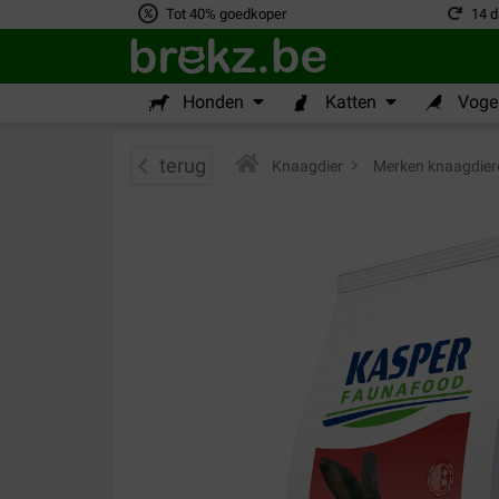
Tot 40% goedkoper
14 d
Honden
Katten
Vogel
terug
Knaagdier
>
Merken knaagdier