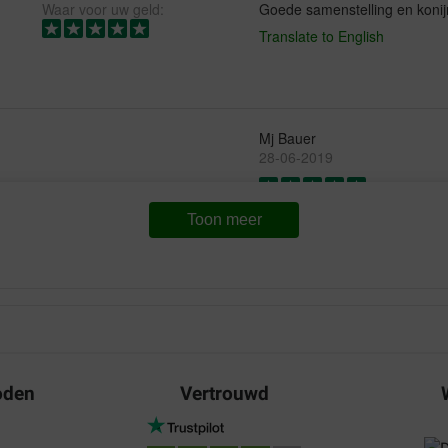
Waar voor uw geld:
Goede samenstelling en konij
Translate to English
Mj Bauer
28-06-2019
Ben erg te vreden
Toon meer
Translate to English
oden
Vertrouwd