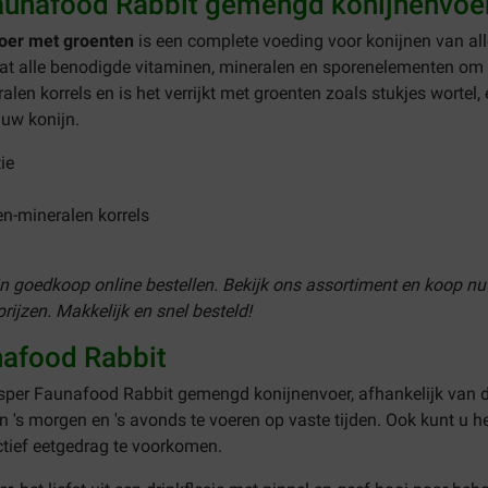
aunafood Rabbit gemengd konijnenvoe
oer met groenten
is een complete voeding voor konijnen van all
at alle benodigde vitaminen, mineralen en sporenelementen om in
len korrels en is het verrijkt met groenten zoals stukjes worte
 uw konijn.
ie
n-mineralen korrels
ijn goedkoop online bestellen. Bekijk ons assortiment en koop
ijzen. Makkelijk en snel besteld!
nafood Rabbit
per Faunafood Rabbit gemengd konijnenvoer, afhankelijk van de 
n 's morgen en 's avonds te voeren op vaste tijden. Ook kunt u h
ctief eetgedrag te voorkomen.