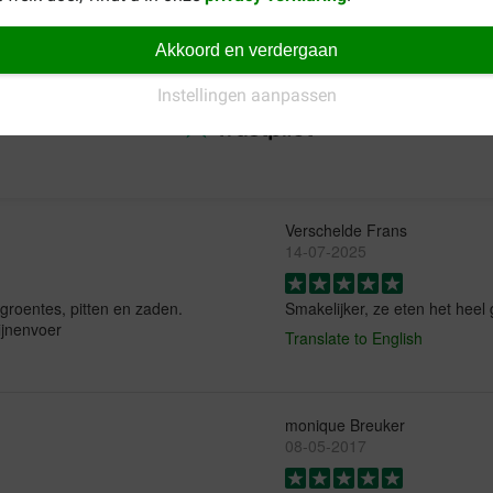
andere
Kasper Faunafood Rabbit Hobby konijnenvoer (pellet)
.
Akkoord en verdergaan
Instellingen aanpassen
Verschelde Frans
14-07-2025
 groentes, pitten en zaden.
Smakelijker, ze eten het heel
ijnenvoer
Translate to English
monique Breuker
08-05-2017