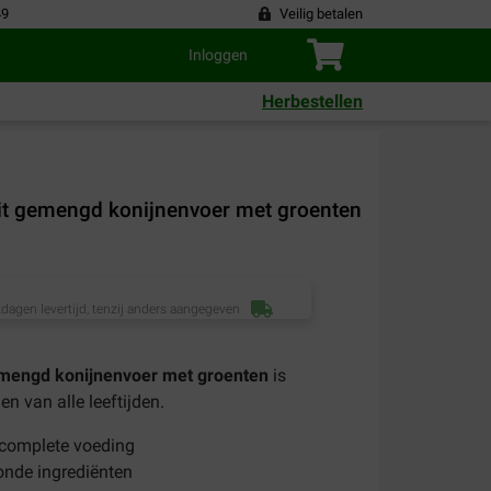
49
Veilig betalen
Inloggen
Herbestellen
t gemengd konijnenvoer met groenten
dagen levertijd, tenzij anders aangegeven
mengd konijnenvoer met groenten
is
n van alle leeftijden.
 complete voeding
onde ingrediënten