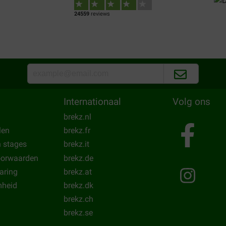
24559
reviews
Internationaal
Volg ons
brekz.nl
len
brekz.fr
n stages
brekz.it
oorwaarden
brekz.de
laring
brekz.at
heid
brekz.dk
brekz.ch
brekz.se