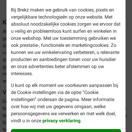
Bij Brekz maken we gebruik van cookies, pixels en
vergelijkbare technologieën op onze website. Met
Kittenspeeltjes
absoluut noodzakelijke cookies zorgen we ervoor dat
u veilig en probleemloos kunt surfen en winkelen in
Als u pas een nieuwe kitten in huis heeft, heeft u vast
onze webshop. Met uw toestemming gebruiken we
gemerkt hoe energiek en speels hij of zij kan zijn. Er is
ook prestatie-, functionele en marketingcookies. Zo
daarom niets beters dan uw kitten te trakteren in de vorm
kunnen we uw winkelervaring verbeteren, u relevante
van een kittenspeeltje. Een kittenspeeltje kan er voor zorgen
producten en aanbiedingen tonen voor uw huisdier
dat uw kitten minder snel geneigd is om uw bank of
en onze advertenties beter afstemmen op uw
gordijnen kapot te krabben. Daarnaast kan het een handige
interesses.
manier zijn om het vertrouwen van uw nieuwe maatje
sneller te winnen!
U kunt op elk moment uw voorkeuren aanpassen bij
Voordelen speelgoed voor kittens
de Cookie instellingen via de optie “Cookie
instellingen” onderaan de pagina. Meer informatie
Een speeltje voor uw kitten is niet alleen leuk, maar is
over hoe wij met uw gegevens omgaan, welke
bovendien ook een manier om uw kitten in zijn ontwikkeling
persoonsgegevens we verwerken en met welk doel,
te ondersteunen. Kittenspeeltjes kunnen bijvoorbeeld helpen
vindt u in onze
privacy verklaring
.
bij het omgaan met stress, het trainen van het brein en het
bevorderen van het jachtinstinct. Daarnaast zorgen veel