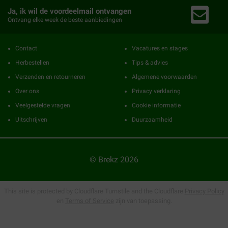
Ja, ik wil de voordeelmail ontvangen
Ontvang elke week de beste aanbiedingen
Contact
Vacatures en stages
Herbestellen
Tips & advies
Verzenden en retourneren
Algemene voorwaarden
Over ons
Privacy verklaring
Veelgestelde vragen
Cookie informatie
Uitschrijven
Duurzaamheid
© Brekz 2026
This site is protected by Cloudflare Turnstile and the Cloudflare
Privacy Policy
en
Terms of Service
zijn van toepassing.