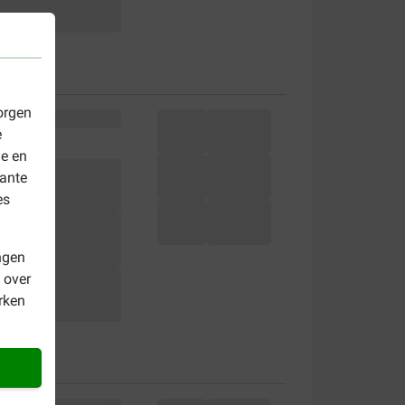
orgen
e
le en
vante
es
ngen
 over
rken