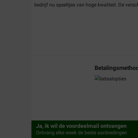
bedrijf nu speeltjes van hoge kwaliteit. De vers
De meeste Kong producten zijn gemaakt van ru
is speciaal ontworpen om er veilig op te kauwen
Bij Brekz kunt u de beste hondenspeeltjes snel
prijzen!
Voordelen Kong hondenspee
Betalingsmetho
De Classic Kong hondenspeeltjes zijn gemaakt
De unieke vorm en structuur van Kong speelt
Kauwen op een Kong kan helpen bij het reinig
U kunt Kong speeltjes vullen met de favoriet
Kong biedt diverse maten en varianten, geschi
Ja, ik wil de voordeelmail ontvangen
Het kauwen op een Kong kan stress vermind
Ontvang elke week de beste aanbiedingen