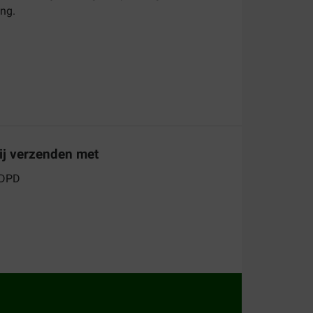
ing.
eden te weerstaan. Het
l Kong hondenspeelgoed tegen de scherpste
ij verzenden met
n en bijten.
jker wordt.