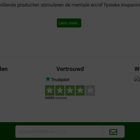
chillende producten stimuleren de mentale en/of fysieke inspann
bber, en daarmee robuust en gemaakt om alle weersomstandigh
Lees meer..
 en langer mee te gaan.
 en eenvoudig online bestellen. Bekijk ons assortiment en beste
lgoed
den
Vertrouwd
W
 van stevig rubber, waardoor ze beter bestand zijn tegen kauwe
jes zorgen voor langdurige bezigheid voor uw hond.
en van het gebit en het verminderen van tandplak.
24559
reviews
e traktaties van uw hond, waardoor het speelgoed nog aantrekkeli
kt voor kleine tot grote honden.
eren en uw hond kalmeren.