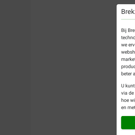
Brek
Bij Br
techno
we erv
websho
market
produc
beter 
U kunt
via de
hoe w
en met