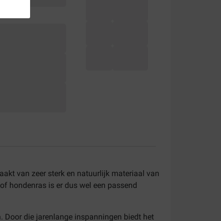
akt van zeer sterk en natuurlijk materiaal van
jd of hondenras is er dus wel een passend
n. Door die jarenlange inspanningen biedt het