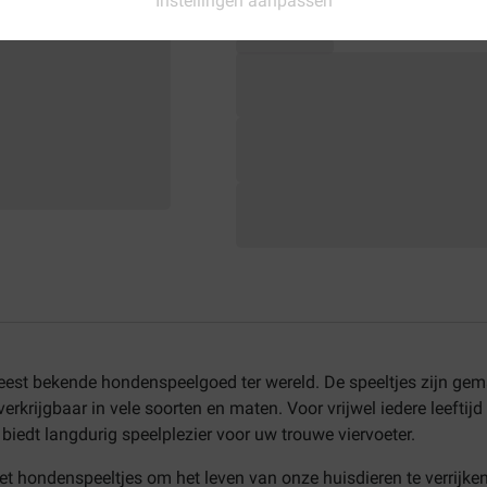
Instellingen aanpassen
est bekende hondenspeelgoed ter wereld. De speeltjes zijn gema
verkrijgbaar in vele soorten en maten. Voor vrijwel iedere leefti
biedt langdurig speelplezier voor uw trouwe viervoeter.
met hondenspeeltjes om het leven van onze huisdieren te verrijke