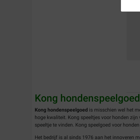
Kong hondenspeelgoed
Kong hondenspeelgoed
is misschien wel het me
hoge kwaliteit. Kong speeltjes voor honden zijn 
speeltje te vinden. Kong speelgoed voor honden 
Het bedrijf is al sinds 1976 aan het innoveren 