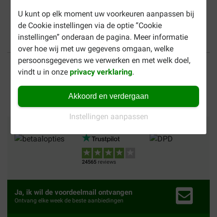
<
Vorige pagina
U kunt op elk moment uw voorkeuren aanpassen bij
de Cookie instellingen via de optie “Cookie
instellingen” onderaan de pagina. Meer informatie
over hoe wij met uw gegevens omgaan, welke
Tot 40% goedkoper
Veilig betalen
persoonsgegevens we verwerken en met welk doel,
vindt u in onze
privacy verklaring
.
Gratis bezorging vanaf €
49
Akkoord en verdergaan
Instellingen aanpassen
Betalingsmethoden
Vertrouwd
Wij verzenden met
24565
reviews
Ja, ik wil de voordeelmail ontvangen
Ontvang elke week de beste aanbiedingen