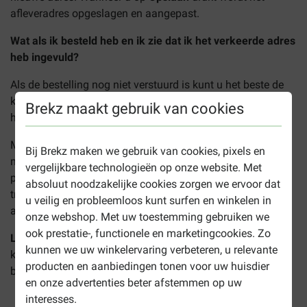
afleveradres opgeslagen en aangepast.
Wat als ik besteld heb en ik zie dat ik het verkeerde adres
heb ingevuld?
Als de bestelling nog niet verstuurd is kunt u het beste de
klantenservice bellen. Zij zullen u helpen om te zorgen dat
Brekz maakt gebruik van cookies
het pakketje op het juiste adres terechtkomt.
Mocht de bestelling al wel verstuurd zijn vanuit ons
Bij Brekz maken we gebruik van cookies, pixels en
magazijn, dan kunt u het adres aanpassen in de
vergelijkbare technologieën op onze website. Met
predictmail van DPD. Hierin staat een Blokje 'ga naar live
absoluut noodzakelijke cookies zorgen we ervoor dat
tracking', waar u de levering kunt onderscheppen en het
u veilig en probleemloos kunt surfen en winkelen in
adres kunt aanpassen.
onze webshop. Met uw toestemming gebruiken we
ook prestatie-, functionele en marketingcookies. Zo
LET OP!
Eenmaal geleverde pakketten kunnen niet
kunnen we uw winkelervaring verbeteren, u relevante
kosteloos hersteld worden. Dit geldt ook voor een levering
producten en aanbiedingen tonen voor uw huisdier
bij de buren, of leveringen met neerzet toestemming.
en onze advertenties beter afstemmen op uw
interesses.