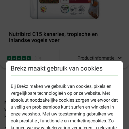
Nutribird C15 kanaries, tropische en
inlandse vogels voer
Productinformatie
(
13
)
Brekz maakt gebruik van cookies
1-3 werkdagen levertijd, tenzij anders aangegeven
Bij Brekz maken we gebruik van cookies, pixels en
vergelijkbare technologieën op onze website. Met
absoluut noodzakelijke cookies zorgen we ervoor dat
Nutribird C15 kanaries, tropische en inlandse vogels
u veilig en probleemloos kunt surfen en winkelen in
voer
is
een volledig
onderhoudsvoer
geschikt voor
onze webshop. Met uw toestemming gebruiken we
kanaries,
exoten
en Europese vogels.
ook prestatie-, functionele en marketingcookies. Zo
Met
granen en verse vruchten
kunnen we uw winkelervaring verbeteren, u relevante