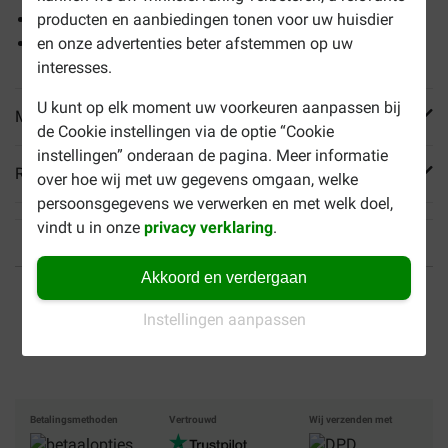
In pelletvorm; helpt tegen selectief eetgedrag
producten en aanbiedingen tonen voor uw huisdier
Geschikt voor kanaries en
exotische vogels
en onze advertenties beter afstemmen op uw
interesses.
U kunt op elk moment uw voorkeuren aanpassen bij
Meer informatie
de Cookie instellingen via de optie “Cookie
instellingen” onderaan de pagina. Meer informatie
Reviews
over hoe wij met uw gegevens omgaan, welke
persoonsgegevens we verwerken en met welk doel,
vindt u in onze
privacy verklaring
.
Akkoord en verdergaan
Tot 40% goedkoper
Veilig betalen
Instellingen aanpassen
Gratis bezorging vanaf €
49
Betalingsmethoden
Vertrouwd
Wij verzenden met