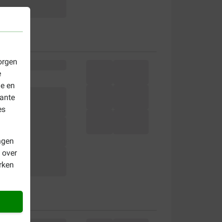
orgen
e
le en
vante
es
ngen
 over
rken