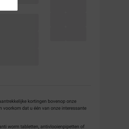
 aantrekkelijke kortingen bovenop onze
n voorkom dat u één van onze interessante
nti worm tabletten, antivlooienpipetten of