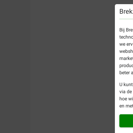
Brek
Bij Br
techno
we erv
websho
market
produc
beter 
U kunt
via de
hoe w
en met