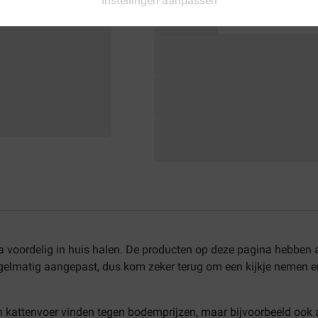
Instellingen aanpassen
ra voordelig in huis halen. De producten op deze pagina hebben
egelmatig aangepast, dus kom zeker terug om een kijkje nemen e
n kattenvoer vinden tegen bodemprijzen, maar bijvoorbeeld ook a