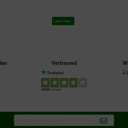
Lees meer..
den
Vertrouwd
W
24559
reviews