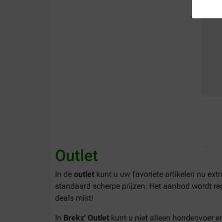
Outlet
In de
outlet
kunt u uw favoriete artikelen nu ext
standaard scherpe prijzen. Het aanbod wordt r
deals mist!
In
Brekz' Outlet
kunt u niet alleen hondenvoer e