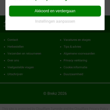
24559
reviews
Akkoord en verdergaan
Instellingen aanpassen
Ja, ik wil de voordeelmail ontvangen
Ontvang elke week de beste aanbiedingen
Contact
Vacatures en stages
Herbestellen
Tips & advies
Verzenden en retourneren
Algemene voorwaarden
Over ons
Privacy verklaring
Veelgestelde vragen
Cookie informatie
Uitschrijven
Duurzaamheid
© Brekz 2026
This site is protected by Cloudflare Turnstile and the Cloudflare
Privacy Policy