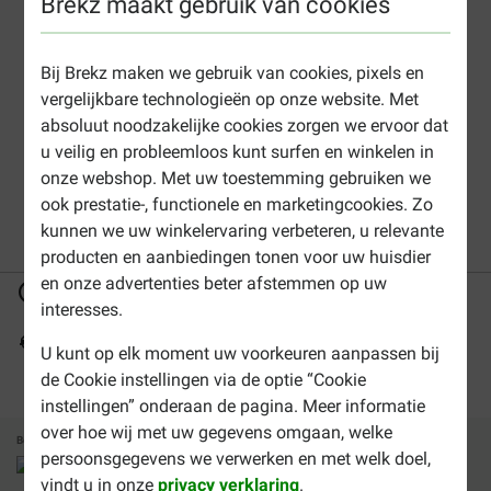
Brekz maakt gebruik van cookies
kippenvoer
Graan
Bij Brekz maken we gebruik van cookies, pixels en
vergelijkbare technologieën op onze website. Met
absoluut noodzakelijke cookies zorgen we ervoor dat
u veilig en probleemloos kunt surfen en winkelen in
Kasper Fauna
Legmeel
Kuikenvoer
onze webshop. Met uw toestemming gebruiken we
kippenvoer
ook prestatie-, functionele en marketingcookies. Zo
kunnen we uw winkelervaring verbeteren, u relevante
producten en aanbiedingen tonen voor uw huisdier
en onze advertenties beter afstemmen op uw
Tot 40% goedkoper
Veilig betalen
interesses.
Gratis bezorging vanaf € 49
U kunt op elk moment uw voorkeuren aanpassen bij
de Cookie instellingen via de optie “Cookie
instellingen” onderaan de pagina. Meer informatie
over hoe wij met uw gegevens omgaan, welke
Betalingsmethoden
Vertrouwd
Wij verzenden met
persoonsgegevens we verwerken en met welk doel,
vindt u in onze
privacy verklaring
.