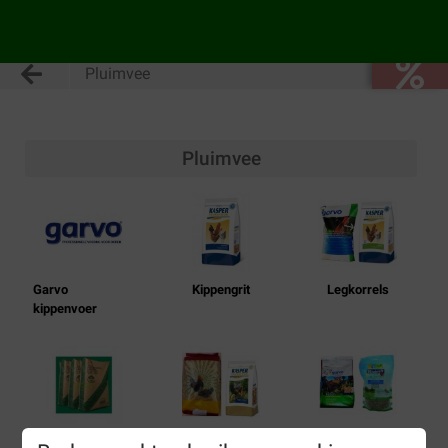
Pluimvee
Pluimvee
Garvo
Kippengrit
Legkorrels
kippenvoer
Ekologisch
Kippenvoer met
Kippensnoep