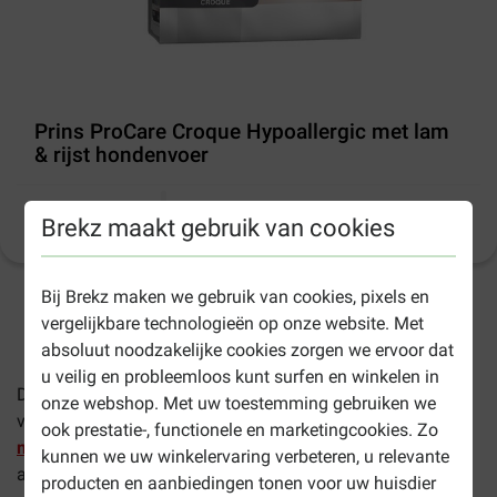
Prins ProCare Croque Hypoallergic met lam
& rijst hondenvoer
Productinformatie
Brekz maakt gebruik van cookies
Bij Brekz maken we gebruik van cookies, pixels en
1-3 werkdagen levertijd, tenzij anders aangegeven
vergelijkbare technologieën op onze website. Met
absoluut noodzakelijke cookies zorgen we ervoor dat
u veilig en probleemloos kunt surfen en winkelen in
Dit product gaat uit het assortiment van Prins. Als
onze webshop. Met uw toestemming gebruiken we
vervanger raadt Prins
Protection Croque Hypoallergenic
ook prestatie-, functionele en marketingcookies. Zo
met lam
of Prins
Fit Selection Lamb & Rice
hondenvoer
kunnen we uw winkelervaring verbeteren, u relevante
aan.
producten en aanbiedingen tonen voor uw huisdier