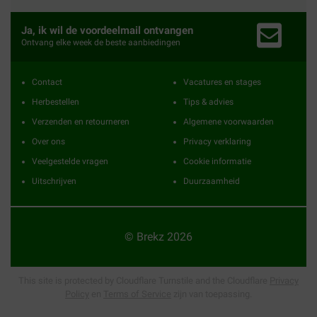
Ja, ik wil de voordeelmail ontvangen
Ontvang elke week de beste aanbiedingen
Contact
Vacatures en stages
Herbestellen
Tips & advies
Verzenden en retourneren
Algemene voorwaarden
Over ons
Privacy verklaring
Veelgestelde vragen
Cookie informatie
Uitschrijven
Duurzaamheid
© Brekz 2026
This site is protected by Cloudflare Turnstile and the Cloudflare
Privacy
Policy
en
Terms of Service
zijn van toepassing.