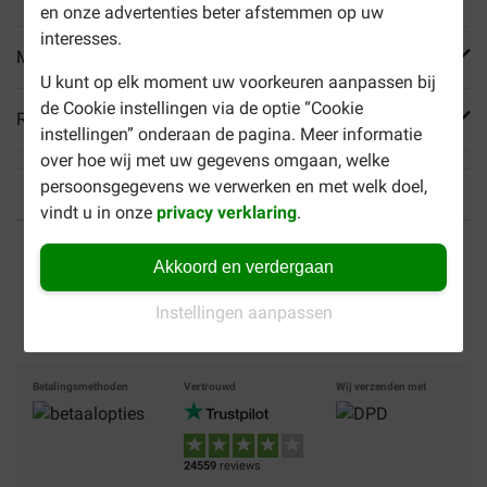
en onze advertenties beter afstemmen op uw
interesses.
Meer informatie
U kunt op elk moment uw voorkeuren aanpassen bij
de Cookie instellingen via de optie “Cookie
Reviews
instellingen” onderaan de pagina. Meer informatie
over hoe wij met uw gegevens omgaan, welke
persoonsgegevens we verwerken en met welk doel,
vindt u in onze
privacy verklaring
.
Tot 40% goedkoper
Veilig betalen
Akkoord en verdergaan
Gratis bezorging vanaf €
Instellingen aanpassen
49
Betalingsmethoden
Vertrouwd
Wij verzenden met
24559
reviews