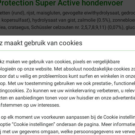
Protection Super Active hondenvoer
etten (rund), rijst, maisgluten, gevogelte eiwithydrolysaat, gedr
kopersulfaat), hydrolysaat van gist, zalmolie (0.5%), zonnebloe
alea, crataegus, Schüssler celzouten nr. 2,5,7,8,9,11) (0,07%), 
z maakt gebruik van cookies
we as (7%), Ruwe celstof (3%).
ekz maken we gebruik van cookies, pixels en vergelijkbare
ction Super Active hondenvoer
logieën op onze website. Met absoluut noodzakelijke cookies z
oor dat u veilig en probleemloos kunt surfen en winkelen in onz
agina bij de afbeeldingen. Dit voedingsadvies is een algemene ri
p. Met uw toestemming gebruiken we ook prestatie-, functione
eid van uw huisdier. Niet-actieve huisdieren hebben minder voer n
ingcookies. Zo kunnen we uw winkelervaring verbeteren, u rele
 twee maaltijden te verdelen. Zorg altijd voor voldoende drinkwa
ten en aanbiedingen tonen voor uw huisdier en onze advertenti
afstemmen op uw interesses.
r Active staat op de verpakking vermeld en is veelal voldoende
 op elk moment uw voorkeuren aanpassen bij de Cookie instelli
 optie “Cookie instellingen” onderaan de pagina. Meer informatie
ij met uw gegevens omgaan, welke persoonsgegevens we verwe