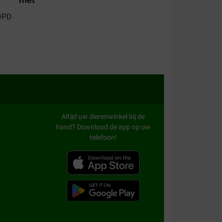
d heeft aan deze brokken voldoende voeding en
n 5 min. in zijn bak zo lekker zijn ze.
ijk beschadigd verder alles top
Altijd uw dierenwinkel bij de
hand? Download de app op uw
telefoon!