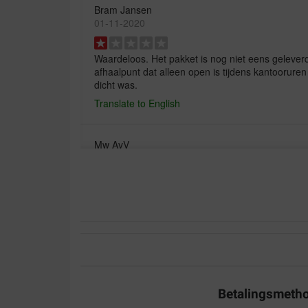
Bram Jansen
01-11-2020
Waardeloos. Het pakket is nog niet eens gelever
afhaalpunt dat alleen open is tijdens kantoorur
dicht was.
Translate to English
Mw AvV
14-12-2017
Mijn actieve Duitse staande korthaar van 8 maan
Levering tip top in orde.
Translate to English
paulo vaessen
01-09-2017
Betalingsmeth