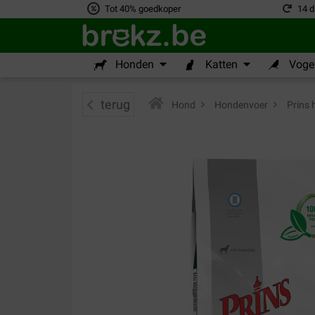
Tot 40% goedkoper
14 d
Honden
Katten
Vogel
terug
Hond
>
Hondenvoer
>
Prins 