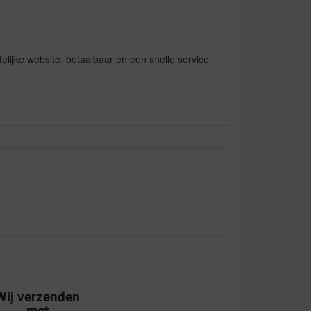
telijke website, betaalbaar en een snelle service.
ig in doos verpakt, snel geleverd. Ik ben dik
Wij verzenden
met