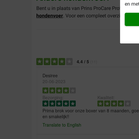
en met
Bent u in plaats van Prins ProCare Protection 
hondenvoer
. Voor een compleet overzicht van 
4.4
/
5
(
11
)
Desiree
20-06-2023
Bezorging:
Kwaliteit:
Prima brok voor onze boxer van 8 maanden, goed
en smakelijk!!
Translate to English