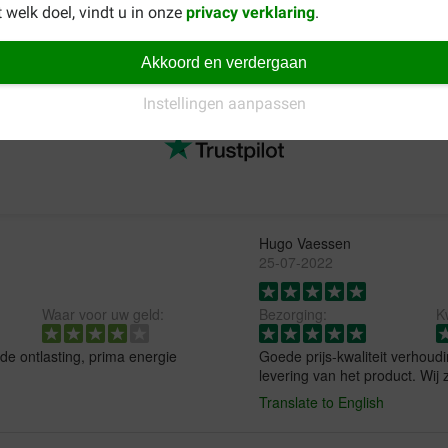
 welk doel, vindt u in onze
privacy verklaring
.
Super Active op zoek naar ander voer voor uw hond dan kunt u k
al het voer kijkt u op de merkpagina van
Prins hondenvoer
.
Akkoord en verdergaan
Instellingen aanpassen
Hugo Vaessen
25-07-2022
Waar voor uw geld:
Bezorging:
Kw
e ontlasting, prima energie
Goede prijs-kwaliteit verhou
levering van het product. Wij z
Translate to English