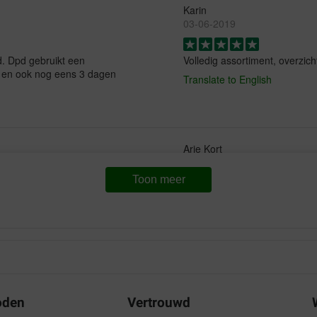
Karin
03-06-2019
d. Dpd gebruikt een
Volledig assortiment, overzich
en en ook nog eens 3 dagen
Translate to English
Arie Kort
08-09-2017
Toon meer
den doet het hier goed op.
Heel nette prijs, zak voer keur
tevreden.
Translate to English
Wilma Vriend
28-07-2017
oden
Vertrouwd