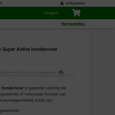
49
Veilig betalen
Inloggen
Herbestellen
n Super Active hondenvoer
dagen levertijd, tenzij anders aangegeven
ve hondenvoer
is geperste voeding die
opgroeiende of volwassen honden van
ie bovengemiddeld actief zijn.
 gewrichten