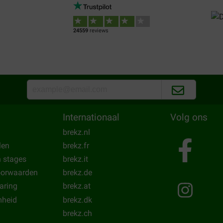
Onze grote berner sennenhon
energie. De bokken liggewn gee
Translate to English
24559
reviews
Dirk Van de Vloet
20-04-2018
er. Goed te combineren met
verpakkingsdoos was aanzienl
er mooi voer voor een mooie
Translate to English
Internationaal
Volg ons
brekz.nl
len
brekz.fr
n stages
brekz.it
oorwaarden
brekz.de
laring
brekz.at
heid
brekz.dk
brekz.ch