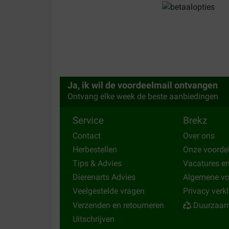
hond vind het lekker, en eet het snel op
Translate to English
Marie-José Germann
08-01-2017
Ja, ik wil de voordeelmail ontvangen
Het perfecte voer voor mijn mooi Golden retriev
Ontvang elke week de beste aanbiedingen
vlees door de smakelijke geperste brok. Bijzond
prijs.
Service
Brekz
Translate to English
Contact
Over ons
Herbestellen
Onze voorde
Tips & Advies
Vacatures e
Dierenarts Advies
Algemene v
Veelgestelde vragen
Privacy verk
Verzenden en retourneren
Duurzaam
Uitschrijven