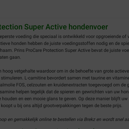
tection Super Active hondenvoer
eperste voeding die speciaal is ontwikkeld voor opgroeiende of
ctieve honden hebben de juiste voedingsstoffen nodig en de spi
haam. Prins ProCare Protection Super Active bevat de juiste voe
laten gaan.
n hoog vetgehalte waardoor om in de behoefte van grote actieve 
stimuleren. L-carnitine bevordert samen met taurine en vitamin
s zalmolie FOS, celzouten en kruidenextracten toegevoegd om de 
osamine helpen tegelijk dat de spieren en gewrichten van uw hon
ouden en een mooie glans te geven. Op deze manier blijft uw hond
oopt u bij ons altijd grootverpakkingen tegen de beste prijs.
oop en gemakkelijk online te bestellen via Brekz en wordt snel a