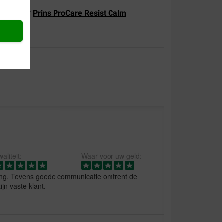
ijken naar
Prins ProCare Resist Calm
aliteit:
Waar voor uw geld:
ding. Tevens goede communicatie omtrent de
ijn vaste klant.