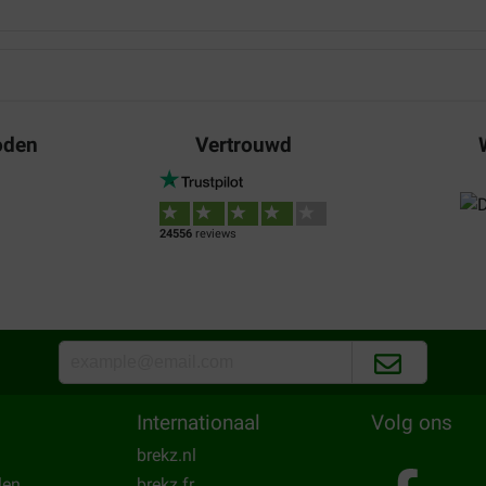
oden
Vertrouwd
24556
reviews
Internationaal
Volg ons
brekz.nl
len
brekz.fr