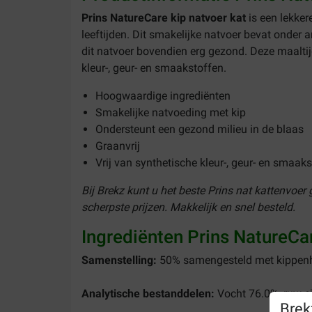
Prins NatureCare kip natvoer kat
is een lekke
leeftijden. Dit smakelijke natvoer bevat onder
dit natvoer bovendien erg gezond. Deze maaltijd
kleur-, geur- en smaakstoffen.
Hoogwaardige ingrediënten
Smakelijke natvoeding met kip
Ondersteunt een gezond milieu in de blaas
Graanvrij
Vrij van synthetische kleur-, geur- en smaak
Bij Brekz kunt u het beste Prins nat kattenvoer
scherpste prijzen. Makkelijk en snel besteld.
Ingrediënten Prins NatureCar
Samenstelling:
50% samengesteld met kippenhar
Analytische bestanddelen:
Vocht 76.0%, ruw ei
Brek