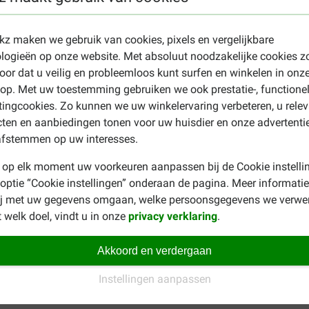
for 0.26%.
Care kip natvoer kat
ekz maken we gebruik van cookies, pixels en vergelijkbare
logieën op onze website. Met absoluut noodzakelijke cookies z
r een kat van 4 kg is dit 1 blikje per dag. Dit voedingsadvies is
oor dat u veilig en probleemloos kunt surfen en winkelen in onz
 activiteit en gezondheid van uw huisdier. Niet-actieve huisdier
p. Met uw toestemming gebruiken we ook prestatie-, functione
 hoeveelheid over minstens twee maaltijden te verdelen. Zorg alti
ingcookies. Zo kunnen we uw winkelervaring verbeteren, u rele
ten en aanbiedingen tonen voor uw huisdier en onze advertenti
afstemmen op uw interesses.
oduct, bijvoorbeeld een natvoer van Prins met kalkoen? Kijk dan 
 op elk moment uw voorkeuren aanpassen bij de Cookie instelli
 op de pagina met alle
Prins natvoer
.
 optie “Cookie instellingen” onderaan de pagina. Meer informatie
ij met uw gegevens omgaan, welke persoonsgegevens we verwe
 welk doel, vindt u in onze
privacy verklaring
.
Akkoord en verdergaan
Instellingen aanpassen