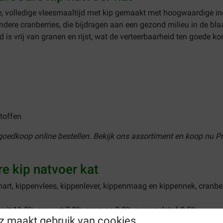
re, volledige vleesmaaltijd met kip gemaakt met hoogwaardige ing
 andere cranberries, die bijdragen aan een gezond milieu in de b
 is vrij van granen en rijst, wat de verteerbaarheid ten goede ko
stoffen
 goedkoop online bestellen. Bekijk ons assortiment en koop nu P
e kip natvoer kat
t, kippenvlees, kippenlever, kippenmaag en kippennek, cranberr
wit 11.0%, ruw vet 7.0%, ruwe as 2.0%, ruwe celstof 0.5%
z maakt gebruik van cookies