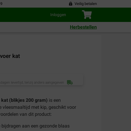
49
Veilig betalen
Inloggen
Herbestellen
voer kat
dagen levertijd, tenzij anders aangegeven
 kat (blikjes 200 gram)
is een
 vleesmaaltijd met kip, geschikt voor
 voordelen van dit product:
ie bijdragen aan een gezonde blaas