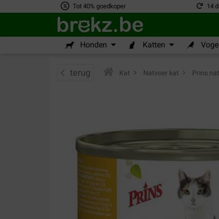
Tot 40% goedkoper
14 d
Honden
Katten
Vogel
terug
Kat
>
Natvoer kat
>
Prins nat