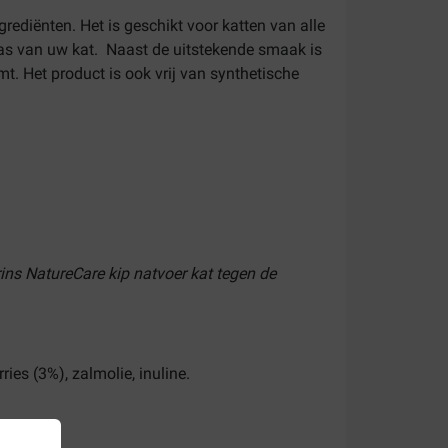
rediënten. Het is geschikt voor katten van alle
laas van uw kat. Naast de uitstekende smaak is
mt. Het product is ook vrij van synthetische
rins NatureCare kip natvoer kat tegen de
ies (3%), zalmolie, inuline.