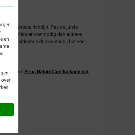
orgen
 een algemene richtlijn. Pas de juiste
e
en hebben minder voer nodig dan actieve
le en
jd voor voldoende drinkwater bij het voer.
vante
es
eens bij ons
Prins NatureCare kalkoen nat
ngen
 over
rken