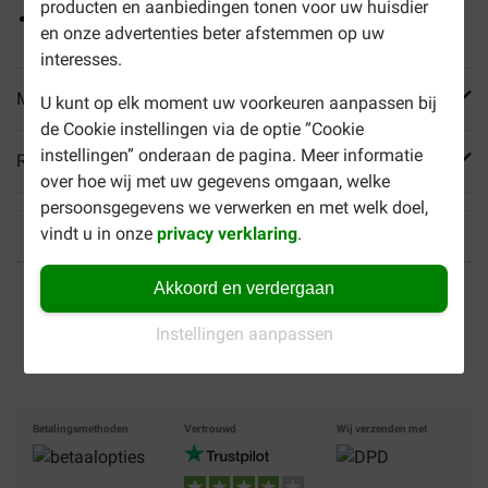
producten en aanbiedingen tonen voor uw huisdier
100% natuurlijk met vitaminen en mineralen
en onze advertenties beter afstemmen op uw
interesses.
Meer informatie
U kunt op elk moment uw voorkeuren aanpassen bij
de Cookie instellingen via de optie “Cookie
instellingen” onderaan de pagina. Meer informatie
Reviews
over hoe wij met uw gegevens omgaan, welke
persoonsgegevens we verwerken en met welk doel,
vindt u in onze
privacy verklaring
.
Tot 40% goedkoper
Veilig betalen
Akkoord en verdergaan
Gratis bezorging vanaf €
Instellingen aanpassen
49
Betalingsmethoden
Vertrouwd
Wij verzenden met