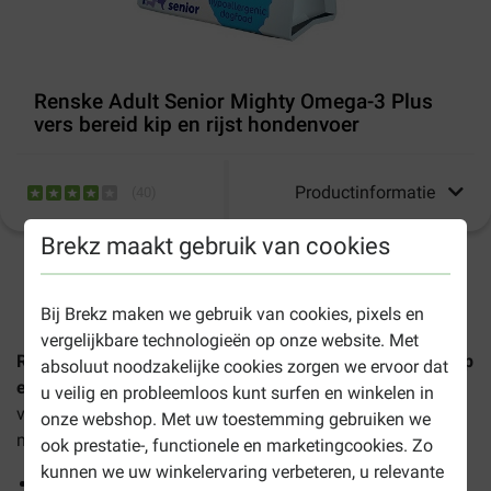
Renske Adult Senior Mighty Omega-3 Plus
vers bereid kip en rijst hondenvoer
Productinformatie
(
40
)
Brekz maakt gebruik van cookies
1-3 werkdagen levertijd, tenzij anders aangegeven
Bij Brekz maken we gebruik van cookies, pixels en
vergelijkbare technologieën op onze website. Met
Renske Adult Senior Mighty Omega-3 Plus vers bereid kip
absoluut noodzakelijke cookies zorgen we ervoor dat
en rijst hondenvoer
is een volledige en 100% natuurlijke
u veilig en probleemloos kunt surfen en winkelen in
voeding voor volwassen en senior honden van alle
onze webshop. Met uw toestemming gebruiken we
middelgrote- en grote hondenrassen, bereid met verse kip.
ook prestatie-, functionele en marketingcookies. Zo
kunnen we uw winkelervaring verbeteren, u relevante
Met verse kip & rijst