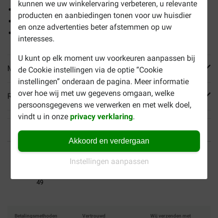
kunnen we uw winkelervaring verbeteren, u relevante
26% vers bereide lam als hoofdingrediënt
producten en aanbiedingen tonen voor uw huisdier
Hypoallergeen, één dierlijke eiwitbron
en onze advertenties beter afstemmen op uw
Voor een gezonde huid en vacht en sterke botten
interesses.
U kunt op elk moment uw voorkeuren aanpassen bij
Meer informatie
de Cookie instellingen via de optie “Cookie
instellingen” onderaan de pagina. Meer informatie
over hoe wij met uw gegevens omgaan, welke
Reviews
persoonsgegevens we verwerken en met welk doel,
vindt u in onze
privacy verklaring
.
Akkoord en verdergaan
Tot 40% goedkoper
Veilig betalen
Instellingen aanpassen
Gratis bezorging vanaf €
49
Betalingsmethoden
Vertrouwd
Wij verzenden met