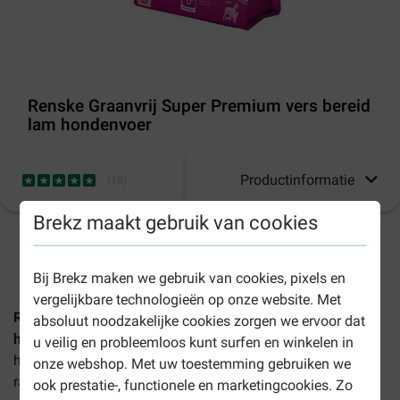
Renske Graanvrij Super Premium vers bereid
lam hondenvoer
Productinformatie
(
18
)
Brekz maakt gebruik van cookies
1-3 werkdagen levertijd, tenzij anders aangegeven
Bij Brekz maken we gebruik van cookies, pixels en
vergelijkbare technologieën op onze website. Met
Renske Graanvrij Super Premium vers bereid lam
absoluut noodzakelijke cookies zorgen we ervoor dat
hondenvoer
is een complete voeding met verse lam als
u veilig en probleemloos kunt surfen en winkelen in
hoofdingrediënt. Geschikt voor volwassen honden van alle
onze webshop. Met uw toestemming gebruiken we
rassen, vanaf 3 maanden oud.
ook prestatie-, functionele en marketingcookies. Zo