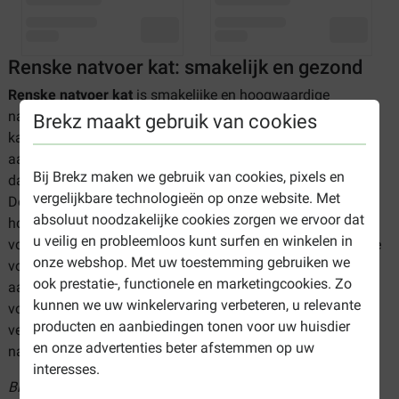
Renske natvoer kat: smakelijk en gezond
Renske natvoer kat
is smakelijke en hoogwaardige
natvoeding voor de kat. De gedachte achter Renske
Brekz maakt gebruik van cookies
kattenvoer is om voer te ontwikkelen dat optimaal voldoet
aan de behoeften van uw kat. Renske nat kattenvoer is
Bij Brekz maken we gebruik van cookies, pixels en
daarom natuurlijk van karakter en rijk aan dierlijke eiwitten.
vergelijkbare technologieën op onze website. Met
De dierlijke ingrediënten zijn geselecteerd aan de hand van
absoluut noodzakelijke cookies zorgen we ervoor dat
hoge kwaliteitseisen en zijn oorspronkelijk zelfs geschikt
u veilig en probleemloos kunt surfen en winkelen in
voor menselijke consumptie. Ook worden geen kunstmatige
onze webshop. Met uw toestemming gebruiken we
voedingsstoffen toegevoegd. Er is een breed assortiment
ook prestatie-, functionele en marketingcookies. Zo
aan soorten en smaken Renske nat kattenvoer. Zo zijn er
kunnen we uw winkelervaring verbeteren, u relevante
voedingen die twee soorten vis combineren, voedingen met
producten en aanbiedingen tonen voor uw huisdier
verse kip en kalkoen in mousse. Ook is er hypoallergeen
en onze advertenties beter afstemmen op uw
natvoer verkrijgbaar.
interesses.
Bij Brekz kunt u Renske natvoer kat goedkoop bestellen.