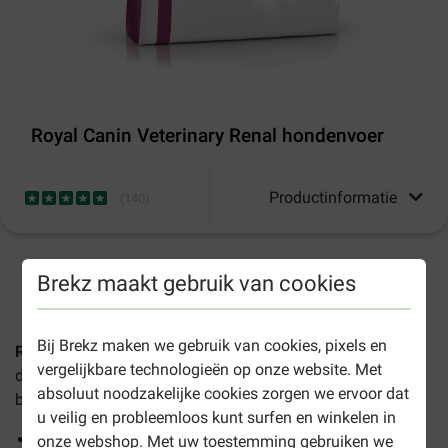
Royal Canin Veterinary Renal hondenvoer
Productinformatie
(
140
)
1-3 werkdagen levertijd, tenzij anders aangegeven
Brekz maakt gebruik van cookies
Bij Brekz maken we gebruik van cookies, pixels en
Royal Canin Veterinary Renal hondenvoer
is volledige
vergelijkbare technologieën op onze website. Met
dieetvoeding voor volwassen honden die ondersteuning
absoluut noodzakelijke cookies zorgen we ervoor dat
biedt bij chronische of acute nierinsufficiëntie.
u veilig en probleemloos kunt surfen en winkelen in
Ondersteunt de nierfunctie
onze webshop. Met uw toestemming gebruiken we