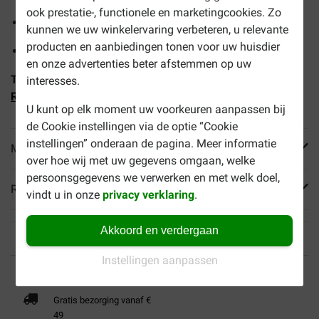
ook prestatie-, functionele en marketingcookies. Zo
Aangepast energiegehalte
kunnen we uw winkelervaring verbeteren, u relevante
producten en aanbiedingen tonen voor uw huisdier
Extra lekker om eetlust te stimuleren
en onze advertenties beter afstemmen op uw
Tip:
Combineer dit droogvoer met
Royal Canin Veterinary
interesses.
Renal natvoer
U kunt op elk moment uw voorkeuren aanpassen bij
de Cookie instellingen via de optie “Cookie
instellingen” onderaan de pagina. Meer informatie
Meer informatie
over hoe wij met uw gegevens omgaan, welke
persoonsgegevens we verwerken en met welk doel,
Reviews
vindt u in onze
privacy verklaring
.
Akkoord en verdergaan
Instellingen aanpassen
Tot 40% goedkoper
Veilig betalen
Gratis bezorging vanaf €
49