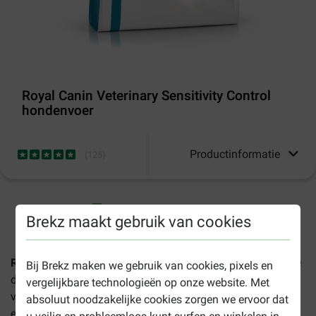
Royal Canin Veterinary Sensitivity Control
hondenvoer
Productinformatie
(
125
)
1-3 werkdagen levertijd, tenzij anders aangegeven
Brekz maakt gebruik van cookies
Royal Canin Veterinary Sensitivity Control
is een complete
Bij Brekz maken we gebruik van cookies, pixels en
dieetvoeding voor volwassen honden die helpt bij het
vergelijkbare technologieën op onze website. Met
verminderen van intoleranties voor bepaalde ingrediënten
absoluut noodzakelijke cookies zorgen we ervoor dat
en/of voedingsstoffen.