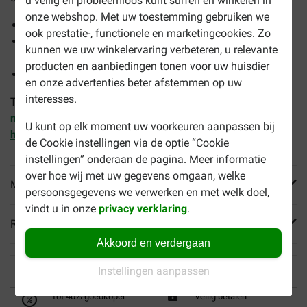
u veilig en probleemloos kunt surfen en winkelen in
onze webshop. Met uw toestemming gebruiken we
Beperkt aantal eiwitbronnen
ook prestatie-, functionele en marketingcookies. Zo
EPA/DHA helpen de barrièrefunctie van de huid
kunnen we uw winkelervaring verbeteren, u relevante
ondersteunen
producten en aanbiedingen tonen voor uw huisdier
Ondersteunt de spijsvertering
en onze advertenties beter afstemmen op uw
interesses.
Tip:
Combineer dit met
Veterinary Sensitivity Control
natvoer met kip en rijst
en
Hypoallergenic Treats
U kunt op elk moment uw voorkeuren aanpassen bij
hondensnacks
de Cookie instellingen via de optie “Cookie
instellingen” onderaan de pagina. Meer informatie
over hoe wij met uw gegevens omgaan, welke
Meer informatie
persoonsgegevens we verwerken en met welk doel,
vindt u in onze
privacy verklaring
.
Reviews
Akkoord en verdergaan
Instellingen aanpassen
Tot 40% goedkoper
Veilig betalen