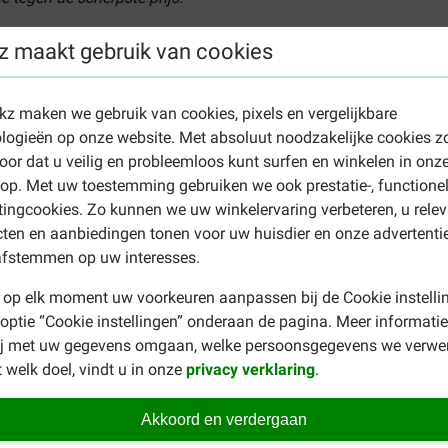
 Calm verdamper
z maakt gebruik van cookies
 de ruimte waar de hond het meeste verblijft. Het product werkt
8ml en is geschikt voor 30 dagen gebruik. Vanaf dat moment ku
ekz maken we gebruik van cookies, pixels en vergelijkbare
logieën op onze website. Met absoluut noodzakelijke cookies z
oor dat u veilig en probleemloos kunt surfen en winkelen in onz
n na 1 maand met blaffen en vernielen wanneer ze alleen thuis 
p. Met uw toestemming gebruiken we ook prestatie-, functione
an de behandeling. Aangeraden wordt de verdamper minimaal 1 m
ingcookies. Zo kunnen we uw winkelervaring verbeteren, u rele
kan worden gebruikt in combinatie met gedragstraining.
ten en aanbiedingen tonen voor uw huisdier en onze advertenti
oblemen?
afstemmen op uw interesses.
dragsproblemen van of stress bij uw hond. Kijk dan eens bij de
 op elk moment uw voorkeuren aanpassen bij de Cookie instelli
tgevende middelen
voor honden.
 optie “Cookie instellingen” onderaan de pagina. Meer informatie
ij met uw gegevens omgaan, welke persoonsgegevens we verwe
 welk doel, vindt u in onze
privacy verklaring
.
Akkoord en verdergaan