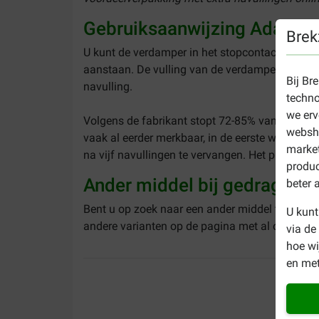
Gebruiksaanwijzing Adaptil
Brek
U kunt de verdamper in het stopcontact doen in
aanstaan. De vulling van de verdamper bevat 4
Bij Br
navulling.
techno
we erv
Volgens de fabrikant stopt 72-85% van de honde
websho
vaak al eerder merkbaar, in de eerste week v
market
na vijf navullingen te vervangen. Het product 
produc
Ander middel bij gedragspr
beter 
Bent u op zoek naar een ander middel tegen ge
U kunt
andere varianten op de pagina met al onze
rus
via de
hoe w
en met