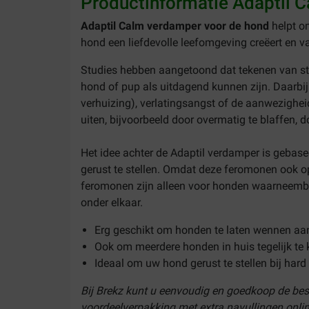
Productinformatie Adaptil 
Adaptil Calm verdamper voor de hond
helpt o
hond een liefdevolle leefomgeving creëert en v
Studies hebben aangetoond dat tekenen van stre
hond of pup als uitdagend kunnen zijn. Daarbi
verhuizing), verlatingsangst of de aanwezigh
uiten, bijvoorbeeld door overmatig te blaffen, d
Het idee achter de Adaptil verdamper is gebase
gerust te stellen. Omdat deze feromonen ook op
feromonen zijn alleen voor honden waarneemba
onder elkaar.
Erg geschikt om honden te laten wennen aan
Ook om meerdere honden in huis tegelijk te
Ideaal om uw hond gerust te stellen bij har
Bij Brekz kunt u eenvoudig en goedkoop de bes
voordeelverpakking met extra navullingen online