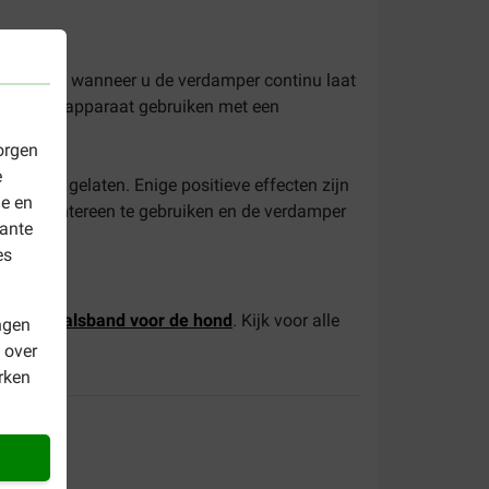
 het beste wanneer u de verdamper continu laat
nt u het apparaat gebruiken met een
orgen
e
worden gelaten. Enige positieve effecten zijn
le en
aand achtereen te gebruiken en de verdamper
vante
es
Adaptil halsband voor de hond
. Kijk voor alle
ngen
 over
rken