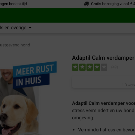
agen bedenktijd
Gratis bezorging vanaf € 
s en overige
ustgevend hond
Adaptil Calm verdamper
(
49
)
1-3 werk
Adaptil
Calm verdamper voo
stress vermindert en uw hond 
omgeving.
Vermindert
stress en bevord