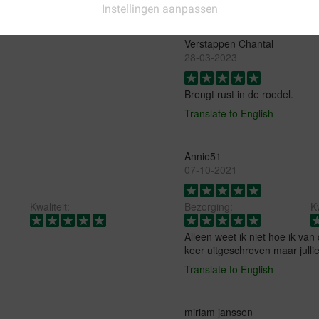
Instellingen aanpassen
Verstappen Chantal
28-03-2023
Brengt rust in de roedel.
Translate to English
Annie51
07-10-2021
Kwaliteit:
Bezorging:
Kw
Alleen weet ik niet hoe ik van
keer uitgeschreven maar jullie
Translate to English
miriam janssen