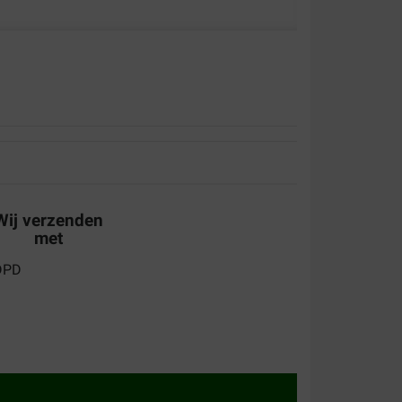
fectiviteit:
Kwaliteit:
cht voordelig en je bespaart echt geld
Wij verzenden
met
k tijd.