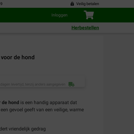
49
Veilig betalen
Inloggen
Herbestellen
 voor de hond
dagen levertijd, tenzij anders aangegeven
r de hond
is
een handig apparaat dat
een gevoel geeft van een veilige, warme
ert vriendelijk
gedrag