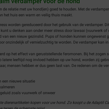
Calm verdamper voor de hond
m de relatie met uw hond(en) goed te houden. Met de verdamper
an het huis een warm en veilig thuis maakt.
ss worden gereduceerd door het gebruik van de verdamper. Dit g
j kunt u denken aan onder meer stress door lawaai (vuurwerk of
eid van een nieuw gezinslid. Pups of honden kunnen ongewenst 
oor onzindelijk of vernielzuchtig te worden. De verdamper kan in 
erd op het effect van geruststellende feromonen. Bij het zogen 
 latere leeftijd nog invloed hebben op uw hond, worden zij gebru
ar, mensen hebben er dus geen last van. De redenen om de ve
 een nieuwe situatie
 kalmeren
d geluid zoals vuurwerk of onweer
te dierenartikelen kopen voor uw hond. Zo koopt u de Adaptil 
 tegen de scherpste prijs!