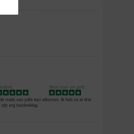
aliteit:
Waar voor uw geld:
 de mails van jullie kan afkomen. Ik heb ze al drie
 zijn erg hardnekkig.