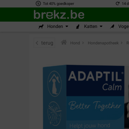
Tot 40% goedkoper
14 d
Honden
Katten
Vogel
terug
Hond
>
Hondenapotheek
>
R