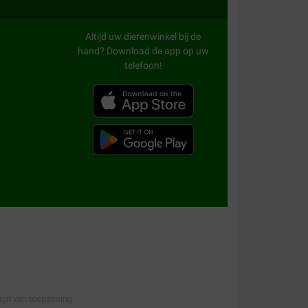
weinig verschil in de hond we blijven hopen.
Altijd uw dierenwinkel bij de
hand? Download de app op uw
telefoon!
ijn van toepassing.