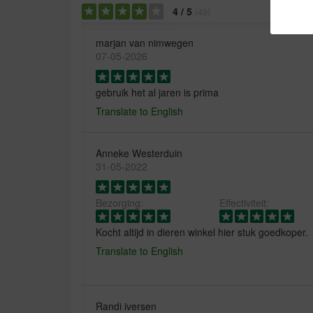
4
/
5
(
49
)
marjan van nimwegen
07-05-2026
gebruik het al jaren is prima
Translate to English
Anneke Westerduin
31-05-2022
Bezorging:
Effectiviteit:
Kocht altijd in dieren winkel hier stuk goedkoper.
Translate to English
Randi iversen