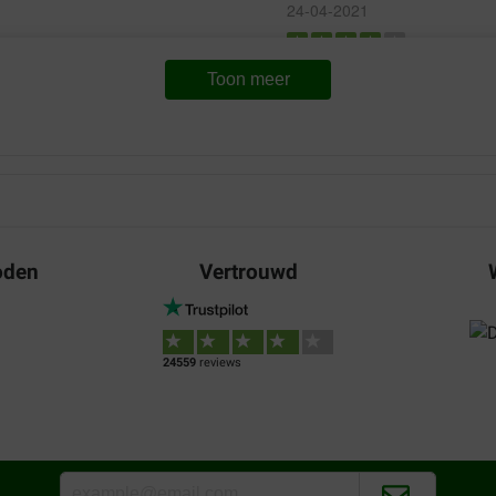
24-04-2021
Bezorging:
Ef
Toon meer
ben blij hiermee want dit is e
Translate to English
oden
Vertrouwd
Ton
11-12-2019
24559
reviews
raden.
Geeft ondersteuning in vuurwer
Translate to English
wendy wessels
30-06-2019