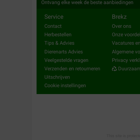
Ontvang elke week de beste aanbiedingen
Prima, werkte binnen een paar dagen, de hond w
Service
Brekz
Translate to English
Contact
Over ons
Herbestellen
Onze voorde
Tips & Advies
Vacatures e
Dierenarts Advies
Algemene v
Veelgestelde vragen
Privacy verk
Verzenden en retourneren
Duurzaam
Uitschrijven
Cookie instellingen
This site is protec