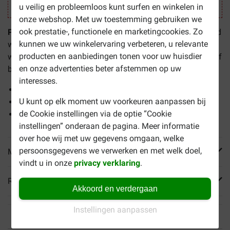
u veilig en probleemloos kunt surfen en winkelen in
onze webshop. Met uw toestemming gebruiken we
ook prestatie-, functionele en marketingcookies. Zo
Phytonics Strezz
is een aanvullend diervoer dat rustgevend
kunnen we uw winkelervaring verbeteren, u relevante
werkt en helpt om stress te verminderen. Het kan gebruikt
producten en aanbiedingen tonen voor uw huisdier
worden tijdens situaties waarin uw dier onrustig, nerveus of
en onze advertenties beter afstemmen op uw
bang is en veroorzaakt geen sufheid.
interesses.
Werkt rustgevend
U kunt op elk moment uw voorkeuren aanpassen bij
Tijdens stressvolle situaties
de Cookie instellingen via de optie “Cookie
Maakt niet suf
instellingen” onderaan de pagina. Meer informatie
over hoe wij met uw gegevens omgaan, welke
persoonsgegevens we verwerken en met welk doel,
Meer informatie
vindt u in onze
privacy verklaring
.
Reviews
Akkoord en verdergaan
Instellingen aanpassen