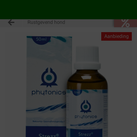
Rustgevend hond
Aanbieding