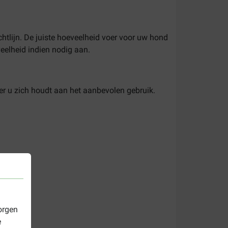
chtlijn. De juiste hoeveelheid voer voor uw hond
veelheid indien nodig aan.
er u zich houdt aan het aanbevolen gebruik.
orgen
e