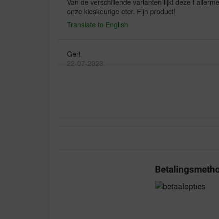
Van de verschillende varianten lijkt deze t allerme
onze kieskeurige eter. Fijn product!
Translate to English
Gert
22-07-2023
Bezorging:
Kwaliteit:
Mijn honden, een Dobermann en een Ridgeback z
gaan er goed op overstappen was geen probleem
lekker
Translate to English
Betalingsmeth