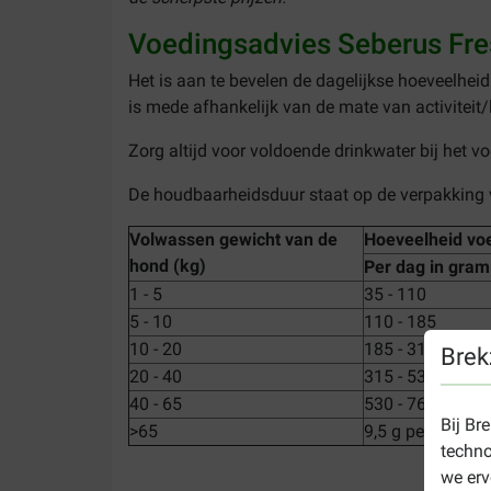
Voedingsadvies Seberus Fre
Het is aan te bevelen de dagelijkse hoeveelheid
is mede afhankelijk van de mate van activiteit/
Zorg altijd voor voldoende drinkwater bij het vo
De houdbaarheidsduur staat op de verpakking 
Volwassen gewicht van de
Hoeveelheid vo
hond (kg)
Per dag in gram
1 - 5
35 - 110
5 - 10
110 - 185
10 - 20
185 - 315
Brek
20 - 40
315 - 530
40 - 65
530 - 760
Bij Br
>65
9,5 g per/kg li
techno
we erv