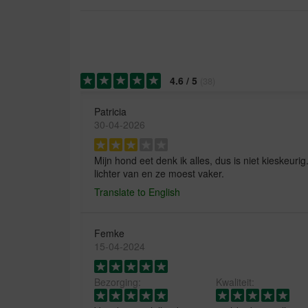
4.6
/
5
(
38
)
Patricia
30-04-2026
Mijn hond eet denk ik alles, dus is niet kieskeuri
lichter van en ze moest vaker.
Translate to English
Femke
15-04-2024
Bezorging:
Kwaliteit: