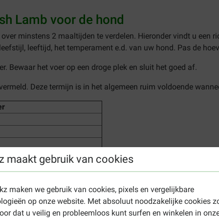
sh Lamb voor de hond
 over minstens 2 maaltijden te verdelen. Hieronder vindt u een ri
leefstijl, leeftijd, het temperament e.d. van uw hond. Pas de hoe
er. Bewaar het voer op een droge plek en sluit het goed af.
vermeld. Deze termijn is in het algemeen ruim voldoende wanne
er
z maakt gebruik van cookies
ekz maken we gebruik van cookies, pixels en vergelijkbare
chaamsgewicht
logieën op onze website. Met absoluut noodzakelijke cookies z
oor dat u veilig en probleemloos kunt surfen en winkelen in onz