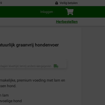
49
Veilig betalen
Inloggen
Herbestellen
tuurlijk graanvrij hondenvoer
dagen levertijd, tenzij anders aangegeven
smakelijke, premium voeding met lam en
ssen hond.
an lam
evoelige hond