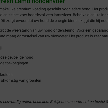
 Fresh Lamb hondenvoer
 smakelijke premium voeding geschikt voor iedere hond. Het prod
en zit het voer boordevol vers lamsvlees. Behalve dierlijke ingr
t zorgt ervoor dat uw hond de energie binnen krijgt die hij nod
dt de weerstand van uw hond ondersteund. Voor een gebalanceer
ond maag-darmstelsel van uw viervoeter. Het product is zeer natu
j:
oedselgevoelige hond
dige toevoegingen
 kruiden
t afkomstig van groenten
en eenvoudig online bestellen. Bekijk ons assortiment en bestel