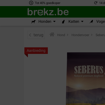
Tot 40% goedkoper
14 d
Honden
Katten
Vogel
terug
Hond
>
Hondenvoer
>
Seber
Aanbieding