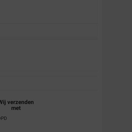
aliteit:
Waar voor uw geld:
raag. Staat te trappelen bij de voerbak
Wij verzenden
met