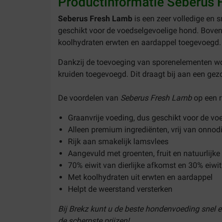
Productinformatie Seberus
Seberus Fresh Lamb
is een zeer volledige en
geschikt voor de voedselgevoelige hond. Bovendi
koolhydraten erwten en aardappel toegevoegd. Di
Dankzij de toevoeging van sporenelementen wor
kruiden toegevoegd. Dit draagt bij aan een gez
De voordelen van
Seberus Fresh Lamb
op een ri
Graanvrije voeding, dus geschikt voor de v
Alleen premium ingrediënten, vrij van onno
Rijk aan smakelijk lamsvlees
Aangevuld met groenten, fruit en natuurlijke
70% eiwit van dierlijke afkomst en 30% eiwi
Met koolhydraten uit erwten en aardappel
Helpt de weerstand versterken
Bij Brekz kunt u de beste hondenvoeding snel 
de scherpste prijzen!