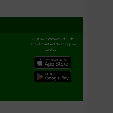
aliteit:
Waar voor uw geld:
lijk, en hij is geen makkelijke eter.
Altijd uw dierenwinkel bij de
hand? Download de app op uw
telefoon!