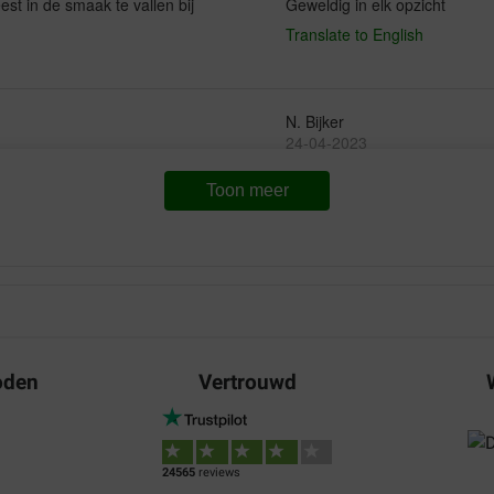
est in de smaak te vallen bij
Geweldig in elk opzicht
Translate to English
N. Bijker
24-04-2023
Toon meer
Waar voor uw geld:
Bezorging:
Kw
ijn dol op seberus voer. Ze
Top voer! Onze hond eet het g
. Ze vinden het ook erg
Translate to English
oden
Vertrouwd
24565
reviews