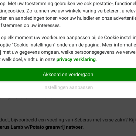
h Lamb graanvrij hondenvoer
p. Met uw toestemming gebruiken we ook prestatie-, functione
ingcookies. Zo kunnen we uw winkelervaring verbeteren, u rele
rwten, gedroogde zoete aardappel, gedroogde aardappel, aardap
ten en aanbiedingen tonen voor uw huisdier en onze advertenti
nnesbroodpeulen, lijnzaad, eipoeder, mineralen, inuline (bron va
afstemmen op uw interesses.
gedroogde mango, gedroogde pruimen, gedrooge banaan, tijm, bas
 op elk moment uw voorkeuren aanpassen bij de Cookie instelli
 optie “Cookie instellingen” onderaan de pagina. Meer informatie
w vet (13%), ruwe celstof (3,5%), ruwe as (6,6%), vocht (8%). cal
ij met uw gegevens omgaan, welke persoonsgegevens we verwe
 welk doel, vindt u in onze
privacy verklaring
.
en:
vitamine A 18000 IU, vitamine D3 1800 IU, vitamine E 500 IU.
an glycine, hydraat) 5,0 mg, Zink (zinksulfaat, monohydraat) 100
Akkoord en verdergaan
0 mg, IJzer (ijzer(II)chelaat van glycinehydraat) 35 mg, Mangaa
Instellingen aanpassen
hydraat) 25 mg, Jodium (calciumjodaat, watervrij) 2,0 mg, Sele
50 mg. Bevat
anti-oxidanten
.
roduct, bijvoorbeeld een voeding van Seberus met verse zalm? Ki
erus Lamb w/Potato graanvrij natvoer
.