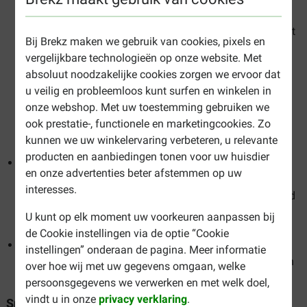
vaak aangevuld met rijst. Dit heeft een belangrijke reden:
lamsvlees is een hypoallergene vleessoort die vaak wordt
Bij Brekz maken we gebruik van cookies, pixels en
gebruikt bij honden die een voedselallergie of
vergelijkbare technologieën op onze website. Met
overgevoeligheid hebben. Rijst bevat geen gluten en is
absoluut noodzakelijke cookies zorgen we ervoor dat
dus een bijzonder geschikte vorm van koolhydraten. Bij
u veilig en probleemloos kunt surfen en winkelen in
Brekz vindt u diverse soorten lam & rijst-varianten, zoals
onze webshop. Met uw toestemming gebruiken we
bijvoorbeeld
ook prestatie-, functionele en marketingcookies. Zo
van
Renske
,
Eukanuba
,
Prins
,
Lukos
en
Hill's Science
kunnen we uw winkelervaring verbeteren, u relevante
Plan
.
producten en aanbiedingen tonen voor uw huisdier
Eend:
Net als lamsvlees is ook eendenvlees bijzonder
en onze advertenties beter afstemmen op uw
geschikt voor honden die verschijnselen van een
interesses.
voedingsovergevoeligheid hebben. Als uw hond van eend
houdt, kunt u bijvoorbeeld
Renske Vers Gestoomd
U kunt op elk moment uw voorkeuren aanpassen bij
kalkoen & eend hondenvoer
geven.
de Cookie instellingen via de optie “Cookie
Hert
: Wilt u uw hond een keer een extra bijzonder smaak
instellingen” onderaan de pagina. Meer informatie
geven? Geef hem dan een heerlijke maaltijd op basis van
over hoe wij met uw gegevens omgaan, welke
hert, bijvoorbeeld
Stuzzy Monoprotein hondenvoer
.
persoonsgegevens we verwerken en met welk doel,
vindt u in onze
privacy verklaring
.
Smaak hondenvoer vis