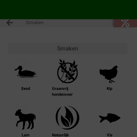
Smaken
Smaken
Eend
Graanvrij
Kip
hondenvoer
Lam
Natuurlijk
Vis