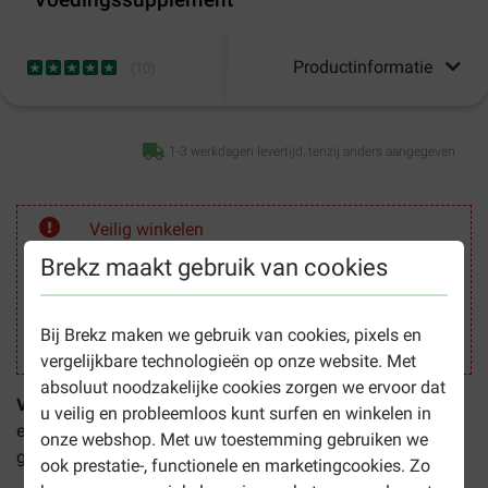
Productinformatie
(
10
)
1-3 werkdagen levertijd, tenzij anders aangegeven
Veilig winkelen
Brekz maakt gebruik van cookies
Bij Brekz maken we gebruik van cookies, pixels en
vergelijkbare technologieën op onze website. Met
absoluut noodzakelijke cookies zorgen we ervoor dat
Virbac Nutribound Kat 150ml – Voedingssupplement
is
u veilig en probleemloos kunt surfen en winkelen in
een smakelijke prebiotische drink ter ondersteuning van de
onze webshop. Met uw toestemming gebruiken we
gezondheid na operatie of ziekte. De voordelen:
ook prestatie-, functionele en marketingcookies. Zo