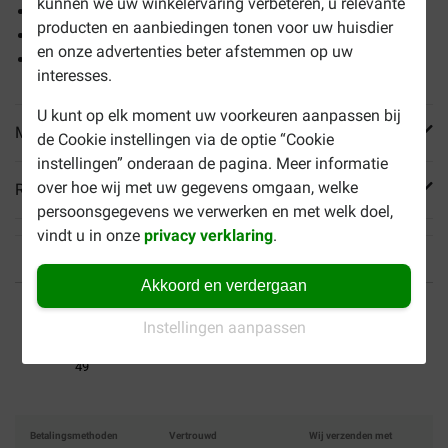
kunnen we uw winkelervaring verbeteren, u relevante
Smakelijke drink
producten en aanbiedingen tonen voor uw huisdier
Stimuleert wateropname en eetlust
en onze advertenties beter afstemmen op uw
Vrij van kleurstoffen en conserveermiddelen
interesses.
U kunt op elk moment uw voorkeuren aanpassen bij
Meer informatie
de Cookie instellingen via de optie “Cookie
instellingen” onderaan de pagina. Meer informatie
over hoe wij met uw gegevens omgaan, welke
Reviews
persoonsgegevens we verwerken en met welk doel,
vindt u in onze
privacy verklaring
.
Akkoord en verdergaan
Tot 40% goedkoper
Veilig betalen
Instellingen aanpassen
Gratis bezorging vanaf €
49
Betalingsmethoden
Vertrouwd
Wij verzenden met