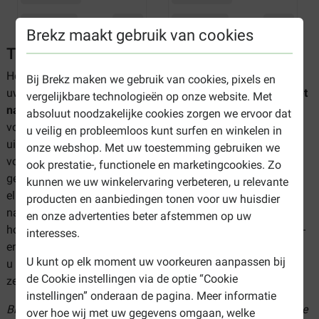
Brekz maakt gebruik van cookies
Trovet natvoer kat
Heeft uw dierenarts u een dieetvoeding geadviseerd omdat
Bij Brekz maken we gebruik van cookies, pixels en
uw kat kampt met bepaalde gezondheidsproblemen?
Trovet
vergelijkbare technologieën op onze website. Met
natvoer kat
bestaat uit compleet premium dieetvoer
absoluut noodzakelijke cookies zorgen we ervoor dat
voor katten met bepaalde aandoeningen. Zo heeft u keuze
u veilig en probleemloos kunt surfen en winkelen in
uit verschillende hypoallergene voedingen voor katten met
onze webshop. Met uw toestemming gebruiken we
voedselovergevoeligheden. Er zijn diverse varianten die
ook prestatie-, functionele en marketingcookies. Zo
geschikt zijn om te gebruiken als onderdeel van een
kunnen we uw winkelervaring verbeteren, u relevante
eliminatiedieet. De voedingen van Trovet zijn ontwikkeld in
producten en aanbiedingen tonen voor uw huisdier
nauwe samenwerking met dierenartsen en bevatten
en onze advertenties beter afstemmen op uw
hoogwaardige ingrediënten zonder kunstmatige geur-, kleur-
interesses.
en smaakstoffen. Het is van groot belang dat
U kunt op elk moment uw voorkeuren aanpassen bij
u uw dierenarts eerst een diagnose laat stellen, zodat u
de Cookie instellingen via de optie “Cookie
zeker weet dat u een geschikt product aan uw kat geeft.
instellingen” onderaan de pagina. Meer informatie
Bij Brekz kunt u het beste dieetvoer snel en eenvoudig online
over hoe wij met uw gegevens omgaan, welke