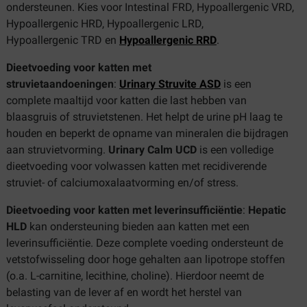
ondersteunen. Kies voor Intestinal FRD, Hypoallergenic VRD,
Hypoallergenic HRD, Hypoallergenic LRD,
Hypoallergenic TRD en
Hypoallergenic RRD
.
Dieetvoeding voor katten met
struvietaandoeningen
:
Urinary Struvite ASD
is een
complete maaltijd voor katten die last hebben van
blaasgruis of struvietstenen. Het helpt de urine pH laag te
houden en beperkt de opname van mineralen die bijdragen
aan struvietvorming.
Urinary Calm UCD
is een volledige
dieetvoeding voor volwassen katten met recidiverende
struviet- of calciumoxalaatvorming en/of stress.
Dieetvoeding voor katten met leverinsufficiëntie
:
Hepatic
HLD
kan ondersteuning bieden aan katten met een
leverinsufficiëntie. Deze complete voeding ondersteunt de
vetstofwisseling door hoge gehalten aan lipotrope stoffen
(o.a. L-carnitine, lecithine, choline). Hierdoor neemt de
belasting van de lever af en wordt het herstel van