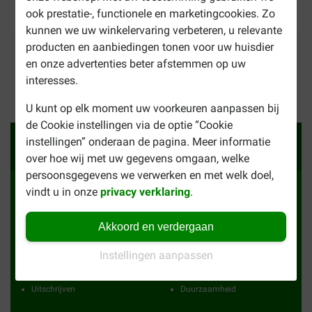
ook prestatie-, functionele en marketingcookies. Zo
kunnen we uw winkelervaring verbeteren, u relevante
producten en aanbiedingen tonen voor uw huisdier
Betalingsmethoden
Vertrouwd
Wij verzenden met
en onze advertenties beter afstemmen op uw
interesses.
24565
reviews
U kunt op elk moment uw voorkeuren aanpassen bij
de Cookie instellingen via de optie “Cookie
Ja, ik wil de voordeelmail ontvangen
instellingen” onderaan de pagina. Meer informatie
Ontvang elke week de beste aanbiedingen
over hoe wij met uw gegevens omgaan, welke
persoonsgegevens we verwerken en met welk doel,
vindt u in onze
privacy verklaring
.
Contact
Vacatures en stages
Herbestellen
Tips & advies
Akkoord en verdergaan
Verzenden en retourneren
Algemene voorwaarden
Over ons
Privacy verklaring
Instellingen aanpassen
Veelgestelde vragen
Cookie informatie
Uitschrijven
Duurzaamheid