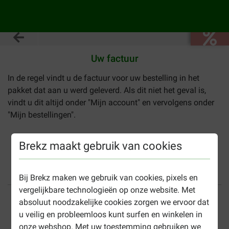
Uw factuur
In de regel vindt u de factuur voor uw bestelling in het
pakket dat aan u werd geleverd. Als dit niet het geval is,
vindt u dit altijd onder "Mijn account" en vervolgens onder
"Mijn bestellingen".
<
Vorige pagina
Brekz maakt gebruik van cookies
Bij Brekz maken we gebruik van cookies, pixels en
vergelijkbare technologieën op onze website. Met
Tot 40% goedkoper
Veilig betalen
absoluut noodzakelijke cookies zorgen we ervoor dat
u veilig en probleemloos kunt surfen en winkelen in
Gratis bezorging vanaf €
onze webshop. Met uw toestemming gebruiken we
49