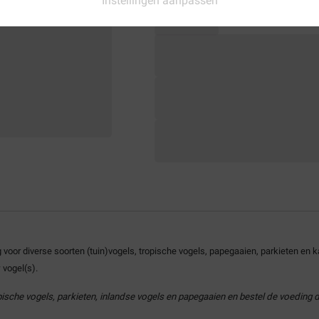
Instellingen aanpassen
voor diverse soorten (tuin)vogels, tropische vogels, papegaaien, parkieten en 
 vogel(s).
pische vogels, parkieten, inlandse vogels en papegaaien en bestel de voedin