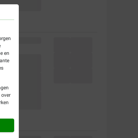
orgen
e
le en
vante
es
ngen
 over
rken