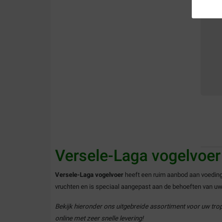
Versele-Laga vogelvoer
Versele-Laga vogelvoer
heeft een ruim aanbod aan voeding 
vruchten en is speciaal aangepast aan de behoeften van uw
Bekijk hieronder ons uitgebreide assortiment voor uw tro
online met zeer snelle levering!