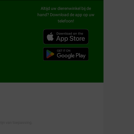
s een voeding met doppinda's voor papegaaien.
Altijd uw dierenwinkel bij de
hand? Download de app op uw
telefoon!
 Voor watervogels, zoals eenden, hebben wij voeding van
n
vogelvoer
per vogelsoort.
ijn van toepassing.