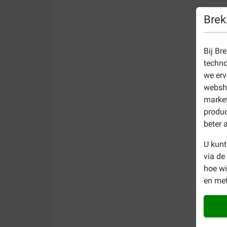
Brek
Bij Br
techno
we erv
websho
market
produc
beter 
U kunt
via de
hoe w
en met