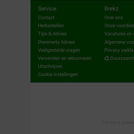
Prestige Parrots
met Florastimul. Ook verkopen wij
zonnebl
Service
Brekz
Contact
Over ons
Andere vogelvoeding dan Versele-Laga vogelv
Herbestellen
Onze voordel
Tips & Advies
Vacatures en 
Bij ons kunt ook van diverse andere merken vogelvoer kope
Kasper Fauna
en voor het opvoeden van bijvoorbeeld papeg
Dierenarts Advies
Algemene vo
Veelgestelde vragen
Privacy verkla
Verzenden en retourneren
Duurzaamh
Uitschrijven
Cookie instellingen
This site is protec