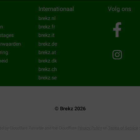
oempitten
voor papegaaien en grote parkieten.
Versele Laga Papegaai Classic
i
Internationaal
Volg ons
brekz.nl
oer?
en
brekz.fr
stages
brekz.it
n. Zo hebben wij voor parkieten, papegaaien en kanaries ook voeding van
Céde
.
aaien en parkieten hebben wij
Nutribird
. Bekijk hier ook ons gehele overzicht aa
orwaarden
brekz.de
ring
brekz.at
eid
brekz.dk
brekz.ch
brekz.se
© Brekz 2026
ted by Cloudflare Turnstile and the Cloudflare
Privacy Policy
en
Terms of Service
z