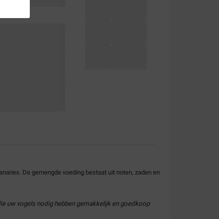
kanaries. De gemengde voeding bestaat uit noten, zaden en
g die uw vogels nodig hebben gemakkelijk en goedkoop