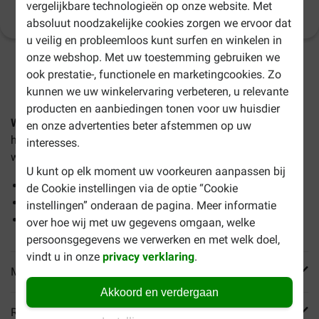
vergelijkbare technologieën op onze website. Met
Productinformatie
absoluut noodzakelijke cookies zorgen we ervoor dat
u veilig en probleemloos kunt surfen en winkelen in
onze webshop. Met uw toestemming gebruiken we
1-3 werkdagen levertijd, tenzij anders aangegeven
ook prestatie-, functionele en marketingcookies. Zo
kunnen we uw winkelervaring verbeteren, u relevante
producten en aanbiedingen tonen voor uw huisdier
Whiskas Catmilk
is een kattenmelk met een beperkte
en onze advertenties beter afstemmen op uw
hoeveelheid lactose en is geschikt voor katten vanaf 6
interesses.
weken.
U kunt op elk moment uw voorkeuren aanpassen bij
Licht verteerbaar
de Cookie instellingen via de optie “Cookie
Gereduceerd lactosegehalte
instellingen” onderaan de pagina. Meer informatie
Met calcium en taurine
over hoe wij met uw gegevens omgaan, welke
persoonsgegevens we verwerken en met welk doel,
vindt u in onze
privacy verklaring
.
Meer informatie
Akkoord en verdergaan
Reviews