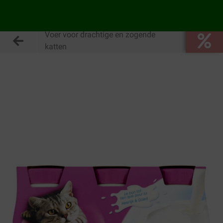
Voer voor drachtige en zogende
katten