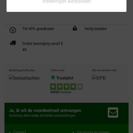
Instellingen aanpassen
Tot 40% goedkoper
Veilig betalen
Gratis bezorging vanaf €
49
Betalingsmethoden
Vertrouwd
Wij verzenden met
24559
reviews
Ja, ik wil de voordeelmail ontvangen
Ontvang elke week de beste aanbiedingen
Contact
Vacatures en stages