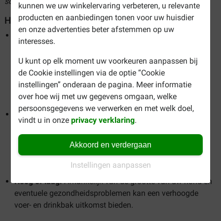
scherpste prijzen!
kunnen we uw winkelervaring verbeteren, u relevante
producten en aanbiedingen tonen voor uw huisdier
Hoe kiest u de juiste voerbak of drinkfontein?
en onze advertenties beter afstemmen op uw
Materiaal:
Kies voor materialen die bij de
interesses.
omstandigheden passen. Wast u de bak graag
regelmatig in de vaatwasser of zoekt u een bak die
U kunt op elk moment uw voorkeuren aanpassen bij
bestand is tegen weersomstandigheden? U heeft de
de Cookie instellingen via de optie “Cookie
keuze uit materialen zoals roestvrij staal, keramiek of
instellingen” onderaan de pagina. Meer informatie
voedselveilig plastic.
over hoe wij met uw gegevens omgaan, welke
persoonsgegevens we verwerken en met welk doel,
Formaat:
Pas de grootte aan op de behoeften van uw
vindt u in onze
privacy verklaring
.
hond, zodat er comfortabel gegeten en gedronken kan
worden. Vanzelfsprekend koopt u geen klein bakje voor
Akkoord en verdergaan
uw grote viervoeter. De inhoud van de bak is van belang,
zodat u het kunt vullen met voldoende voer of water.
Instellingen aanpassen
Hoog of laag:
Afhankelijk van de grootte van uw hond en
eventuele gezondheidsproblemen kan een verhoogde
voer- en drinkbak uitkomst bieden.