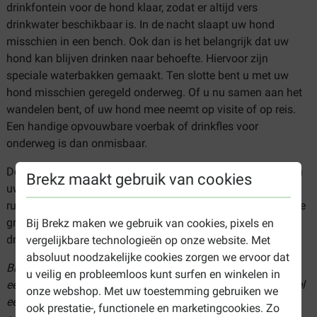
drinkfontein voor de hond klaar, zodat er altijd vers
drinkwater beschikbaar is. In de nacht slaapt uw hond
misschien in een bench. Ook dan is het belangrijk dat uw
hond kan blijven drinken naar behoefte. Hiervoor zijn
speciale waterbakken gemaakt. Ten slotte bent u met uw
hond misschien geregeld onderweg. Of u nu samen aan het
wandelen bent, of uw hond mee neemt op visite of op reis.
Een handige opvouwbare voerbak of drinkfles voor
onderweg is dan onmisbaar.
De juiste voerbak draagt bij aan gezonde eetgewoontes van
Brekz maakt gebruik van cookies
uw hond. Zo zorgt een speciale anti-schrokbak voor een
rustiger eettempo. Honden die moeite hebben om laag bij de
grond kunnen eten, kunnen baat hebben bij een eet- en
Bij Brekz maken we gebruik van cookies, pixels en
drinkbak op een verhoogde standaard.
vergelijkbare technologieën op onze website. Met
absoluut noodzakelijke cookies zorgen we ervoor dat
Bij Brekz kunt u de beste voer- en drinkbak snel en
u veilig en probleemloos kunt surfen en winkelen in
eenvoudig online bestellen. Bekijk ons assortiment en bestel
onze webshop. Met uw toestemming gebruiken we
een voerbak en drinkfontein voor de hond tegen de
ook prestatie-, functionele en marketingcookies. Zo